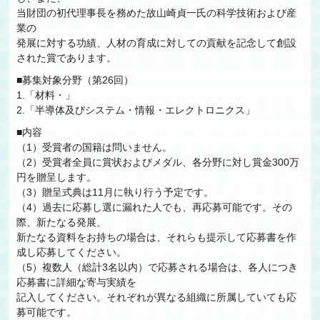
当財団の初代理事長を務めた故山崎貞一氏の科学技術および産
業の
発展に対する功績、人材の育成に対しての貢献を記念して創設
された賞であります。
■募集対象分野（第26回）
1.「材料・」
2.「半導体及びシステム・情報・エレクトロニクス」
■内容
（1）受賞者の国籍は問いません。
（2）受賞者全員に賞状およびメダル、各分野に対し賞金300万
円を贈呈します。
（3）贈呈式典は11月に執り行う予定です。
（4）過去に応募し選に漏れた人でも、再応募可能です。その
際、新たなる発展、
新たなる資料をお持ちの場合は、それらも提示して応募書を作
成し応募してください。
（5）複数人（総計3名以内）で応募される場合は、各人につき
応募書に詳細な寄与実績を
記入してください。それぞれが異なる組織に所属していても応
募可能です。