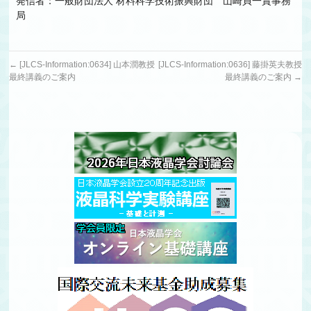
発信者：一般財団法人 材料科学技術振興財団 山崎貞一賞事務
局
←
[JLCS-Information:0634] 山本潤教授
[JLCS-Information:0636] 藤掛英夫教授
最終講義のご案内
最終講義のご案内
→