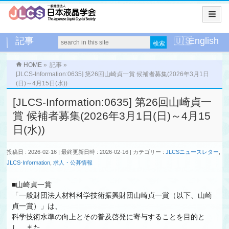
記事
English
HOME
»
記事
»
[JLCS-Information:0635] 第26回山崎貞一賞 候補者募集(2026年3月1日
(日)～4月15日(水))
[JLCS-Information:0635] 第26回山崎貞一
賞 候補者募集(2026年3月1日(日)～4月15
日(水))
投稿日 : 2026-02-16
最終更新日時 : 2026-02-16
カテゴリー :
JLCSニュースレター
,
JLCS-Information
,
求人・公募情報
■山崎貞一賞
「一般財団法人材料科学技術振興財団山崎貞一賞（以下、山崎
貞一賞）」は、
科学技術水準の向上とその普及啓発に寄与することを目的と
し、また、