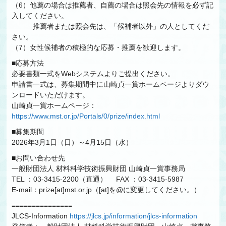
（6）他薦の場合は推薦者、自薦の場合は照会先の情報を必ず記
入してください。
推薦者または照会先は、「候補者以外」の人としてくだ
さい。
（7）女性候補者の積極的な応募・推薦を歓迎します。
■応募方法
必要書類一式をWebシステムよりご提出ください。
申請書一式は、募集期間中に山崎貞一賞ホームページよりダウ
ンロードいただけます。
山崎貞一賞ホームページ：
https://www.mst.or.jp/Portals/0/prize/index.html
■募集期間
2026年3月1日（日）～4月15日（水）
■お問い合わせ先
一般財団法人 材料科学技術振興財団 山崎貞一賞事務局
TEL ：03-3415-2200（直通） FAX ：03-3415-5987
E-mail：prize[at]mst.or.jp（[at]を@に変更してください。）
===============
JLCS-Information
https://jlcs.jp/information/jlcs-information