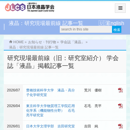
液晶：研究現場最前線 記事一覧
English
HOME
»
お知らせ・刊行物
»
学会誌「液晶」
»
液晶：研究現場最前線 記事一覧
研究現場最前線（旧：研究室紹介） 学会
誌「液晶」掲載記事一覧
2026/07
豊橋技術科学大学 液晶・高分
荒川 優樹
子化学研究室
2026/04
東京科学大学物質理工学院応用
石毛 亮平
化学系（機能物性分野） 石毛
亮平研究室
2026/01
日本大学文理学部 吉田研究室
吉田 純