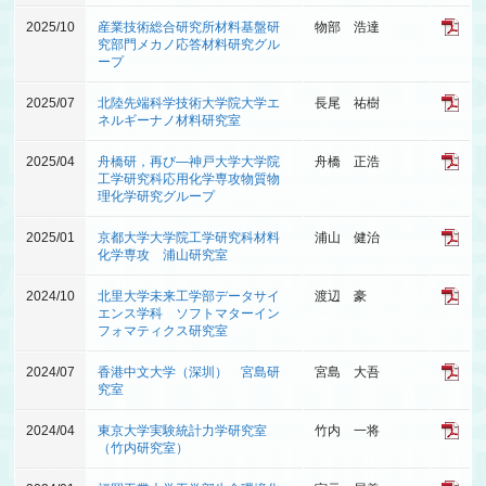
2025/10
産業技術総合研究所材料基盤研
物部 浩達
究部門メカノ応答材料研究グル
ープ
2025/07
北陸先端科学技術大学院大学エ
長尾 祐樹
ネルギーナノ材料研究室
2025/04
舟橋研，再び—神戸大学大学院
舟橋 正浩
工学研究科応用化学専攻物質物
理化学研究グループ
2025/01
京都大学大学院工学研究科材料
浦山 健治
化学専攻 浦山研究室
2024/10
北里大学未来工学部データサイ
渡辺 豪
エンス学科 ソフトマターイン
フォマティクス研究室
2024/07
香港中文大学（深圳） 宮島研
宮島 大吾
究室
2024/04
東京大学実験統計力学研究室
竹内 一将
（竹内研究室）