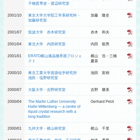
子物質専攻・渡辺研究室
2001/10
東京大学大学院工学系研究科・
加藤 隆史
加藤研究室
2001/07
筑波大学 赤木研究室
赤木 和夫
2001/04
東北大学 内田研究室
内田 龍男
2001/01
ERATO横山液晶微界面プロジェ
横山 浩・三橋
クト
慶喜
2000/10
東京工業大学資源化学研究所
池田 富樹
池田・塩野研究室
2000/07
大阪大学・吉野研究室
吉野 勝美
2000/04
The Martin Luther University
Gerhard Pelzl
Halle-Wittenberg ― a centre of
liquid crystal research with a
long tradition
2000/01
九州大学・梶山研究室
梶山 千里