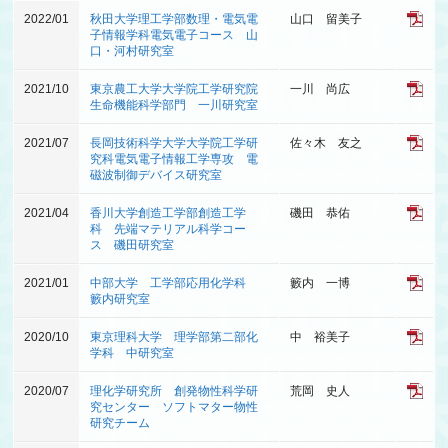
2022/01
秋田大学理工学部数理・電気電
山口 留美子
子情報学科電気電子コース 山
口・河村研究室
2021/10
東京農工大学大学院工学研究院
一川 尚広
生命機能科学部門 一川研究室
2021/07
長岡技術科学大学大学院工学研
佐々木 友之
究科電気電子情報工学専攻 電
磁波制御デバイス研究室
2021/04
香川大学創造工学部創造工学
磯田 恭佑
科 先端マテリアル科学コー
ス 磯田研究室
2021/01
中部大学 工学部応用化学科
籔内 一博
籔内研究室
2020/10
東京理科大学 理学部第二部化
中 裕美子
学科 中研究室
2020/07
理化学研究所 創発物性科学研
荒岡 史人
究センター ソフトマター物性
研究チーム