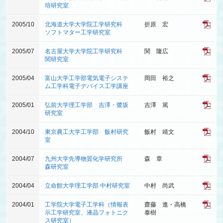
培研究室
2005/10
北海道大学大学院工学研究科
折原 宏
ソフトマター工学研究室
2005/07
名古屋大学大学院工学研究科
関 隆広
関研究室
2005/04
富山大学工学部電気電子システ
岡田 裕之
ム工学科電子デバイス工学講座
2005/01
弘前大学理工学部 吉澤・鷺坂
吉澤 篤
研究室
2004/10
東京農工大学工学部 飯村研究
飯村 靖文
室
2004/07
九州大学先導物質化学研究所
森 章
森研究室
2004/04
立命館大学理工学部 中村研究室
中村 尚武
2004/01
工学院大学電子工学科（情報表
齋藤 進・高橋
示工学研究室、液晶フォトニク
泰樹
ス研究室）