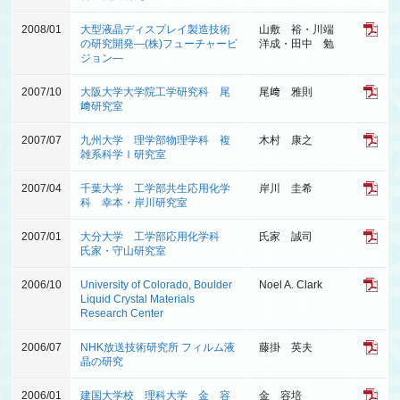
2008/01
大型液晶ディスプレイ製造技術
山敷 裕・川端
の研究開発―(株)フューチャービ
洋成・田中 勉
ジョン―
2007/10
大阪大学大学院工学研究科 尾
尾﨑 雅則
﨑研究室
2007/07
九州大学 理学部物理学科 複
木村 康之
雑系科学Ⅰ研究室
2007/04
千葉大学 工学部共生応用化学
岸川 圭希
科 幸本・岸川研究室
2007/01
大分大学 工学部応用化学科
氏家 誠司
氏家・守山研究室
2006/10
University of Colorado, Boulder
Noel A. Clark
Liquid Crystal Materials
Research Center
2006/07
NHK放送技術研究所 フィルム液
藤掛 英夫
晶の研究
2006/01
建国大学校 理科大学 金 容
金 容培