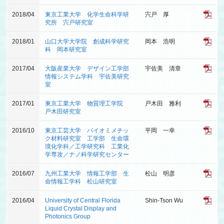
2018/04
東京工業大学 化学生命科学研
宍戸 厚
究所 宍戸研究室
2018/01
山口大学大学院 創成科学研究
岡本 浩明
科 岡本研究室
2017/04
大阪産業大学 デザイン工学部
宇佐美 清章
情報システム学科 宇佐美研究
室
2017/01
東京工業大学 物質理工学院
戸木田 雅利
戸木田研究室
2016/10
東京工芸大学 バイオミメチッ
平岡 一幸
ク材料研究室 工学部 生命環
境化学科／工学研究科 工業化
学専攻／ナノ科学研究センター
2016/07
九州工業大学 情報工学部 生
松山 明彦
命情報工学科 松山研究室
2016/04
University of Central Florida
Shin-Tson Wu
Liquid Crystal Display and
Photonics Group