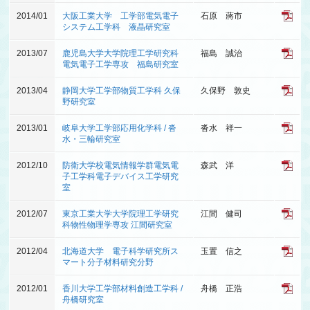
2014/01
大阪工業大学 工学部電気電子
石原 蔣市
システム工学科 液晶研究室
2013/07
鹿児島大学大学院理工学研究科
福島 誠治
電気電子工学専攻 福島研究室
2013/04
静岡大学工学部物質工学科 久保
久保野 敦史
野研究室
2013/01
岐阜大学工学部応用化学科 / 沓
沓水 祥一
水・三輪研究室
2012/10
防衛大学校電気情報学群電気電
森武 洋
子工学科電子デバイス工学研究
室
2012/07
東京工業大学大学院理工学研究
江間 健司
科物性物理学専攻 江間研究室
2012/04
北海道大学 電子科学研究所ス
玉置 信之
マート分子材料研究分野
2012/01
香川大学工学部材料創造工学科 /
舟橋 正浩
舟橋研究室