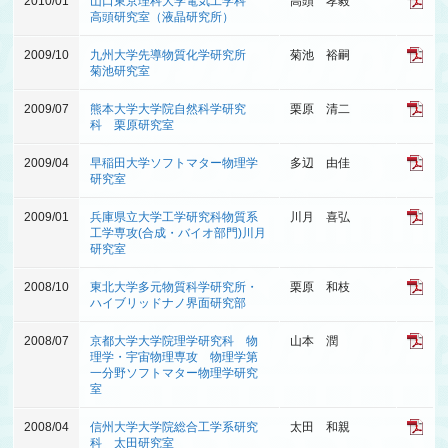
2010/01
山口東京理科大学電気工学科
高頭 孝毅
高頭研究室（液晶研究所）
2009/10
九州大学先導物質化学研究所
菊池 裕嗣
菊池研究室
2009/07
熊本大学大学院自然科学研究
栗原 清二
科 栗原研究室
2009/04
早稲田大学ソフトマター物理学
多辺 由佳
研究室
2009/01
兵庫県立大学工学研究科物質系
川月 喜弘
工学専攻(合成・バイオ部門)川月
研究室
2008/10
東北大学多元物質科学研究所・
栗原 和枝
ハイブリッドナノ界面研究部
2008/07
京都大学大学院理学研究科 物
山本 潤
理学・宇宙物理専攻 物理学第
一分野ソフトマター物理学研究
室
2008/04
信州大学大学院総合工学系研究
太田 和親
科 太田研究室