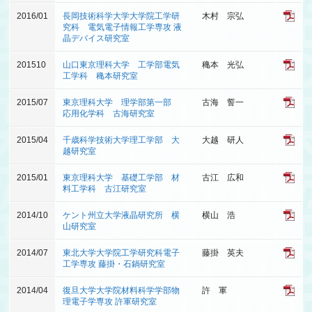
2016/01
長岡技術科学大学大学院工学研
木村 宗弘
究科 電気電子情報工学専攻 液
晶デバイス研究室
201510
山口東京理科大学 工学部電気
穐本 光弘
工学科 穐本研究室
2015/07
東京理科大学 理学部第一部
古海 誓一
応用化学科 古海研究室
2015/04
千歳科学技術大学理工学部 大
大越 研人
越研究室
2015/01
東京理科大学 基礎工学部 材
古江 広和
料工学科 古江研究室
2014/10
ケント州立大学液晶研究所 横
横山 浩
山研究室
2014/07
東北大学大学院工学研究科電子
藤掛 英夫
工学専攻 藤掛・石鍋研究室
2014/04
復旦大学大学院材料科学学部物
許 軍
理電子学専攻 許軍研究室