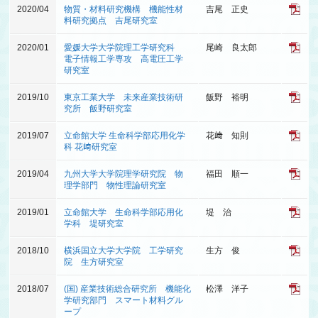
2020/04
物質・材料研究機構 機能性材
吉尾 正史
料研究拠点 吉尾研究室
2020/01
愛媛大学大学院理工学研究科
尾崎 良太郎
電子情報工学専攻 高電圧工学
研究室
2019/10
東京工業大学 未来産業技術研
飯野 裕明
究所 飯野研究室
2019/07
立命館大学 生命科学部応用化学
花﨑 知則
科 花﨑研究室
2019/04
九州大学大学院理学研究院 物
福田 順一
理学部門 物性理論研究室
2019/01
立命館大学 生命科学部応用化
堤 治
学科 堤研究室
2018/10
横浜国立大学大学院 工学研究
生方 俊
院 生方研究室
2018/07
(国) 産業技術総合研究所 機能化
松澤 洋子
学研究部門 スマート材料グル
ープ