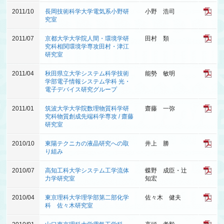
2011/10
長岡技術科学大学電気系小野研
小野 浩司
究室
2011/07
京都大学大学院人間・環境学研
田村 類
究科相関環境学専攻田村・津江
研究室
2011/04
秋田県立大学システム科学技術
能勢 敏明
学部電子情報システム学科 光・
電子デバイス研究グループ
2011/01
筑波大学大学院数理物質科学研
齋藤 一弥
究科物質創成先端科学専攻 / 齋藤
研究室
2010/10
東陽テクニカの液晶研究への取
井上 勝
り組み
2010/07
高知工科大学システム工学流体
蝶野 成臣・辻
力学研究室
知宏
2010/04
東京理科大学理学部第二部化学
佐々木 健夫
科 佐々木研究室