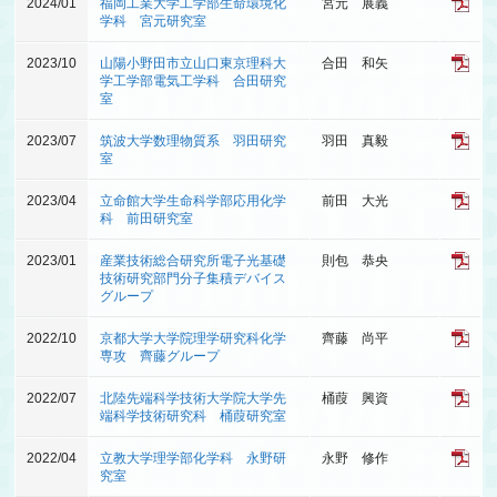
2024/01
福岡工業大学工学部生命環境化
宮元 展義
学科 宮元研究室
2023/10
山陽小野田市立山口東京理科大
合田 和矢
学工学部電気工学科 合田研究
室
2023/07
筑波大学数理物質系 羽田研究
羽田 真毅
室
2023/04
立命館大学生命科学部応用化学
前田 大光
科 前田研究室
2023/01
産業技術総合研究所電子光基礎
則包 恭央
技術研究部門分子集積デバイス
グループ
2022/10
京都大学大学院理学研究科化学
齊藤 尚平
専攻 齊藤グループ
2022/07
北陸先端科学技術大学院大学先
桶葭 興資
端科学技術研究科 桶葭研究室
2022/04
立教大学理学部化学科 永野研
永野 修作
究室