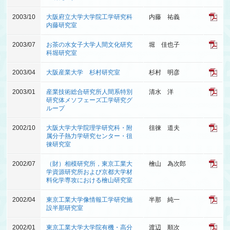
2003/10
大阪府立大学大学院工学研究科
内藤 祐義
内藤研究室
2003/07
お茶の水女子大学人間文化研究
堀 佳也子
科堀研究室
2003/04
大阪産業大学 杉村研究室
杉村 明彦
2003/01
産業技術総合研究所人間系特別
清水 洋
研究体メソフェーズ工学研究グ
ループ
2002/10
大阪大学大学院理学研究科・附
徂徠 道夫
属分子熱力学研究センター・徂
徠研究室
2002/07
（財）相模研究所，東京工業大
檜山 為次郎
学資源研究所および京都大学材
料化学専攻における檜山研究室
2002/04
東京工業大学像情報工学研究施
半那 純一
設半那研究室
2002/01
東京工業大学大学院有機・高分
渡辺 順次