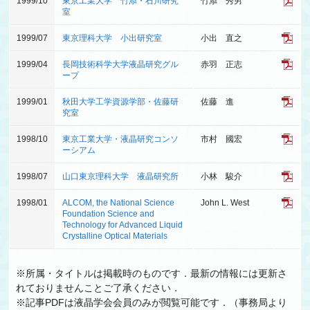
1999/10
東京工業大学 竹添・石川研究
竹添 秀男
室
1999/07
東京理科大学 小出研究室
小出 直之
1999/04
長岡技術科学大学液晶研究グル
赤羽 正志
ープ
1999/01
秋田大学工学資源学部・佐藤研
佐藤 進
究室
1998/10
東京工業大学・液晶研究コンソ
市村 國宏
ーシアム
1998/07
山口東京理科大学 液晶研究所
小林 駿介
1998/01
ALCOM, the National Science
John L. West
Foundation Science and
Technology for Advanced Liquid
Crystalline Optical Materials
※所属・タイトルは掲載時のものです．最新の情報には更新さ
れておりませんことご了承ください．
※記事PDFは液晶学会会員のみが閲覧可能です．（事務局より