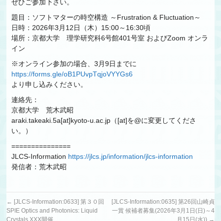
ぜひご参加下さい。
題目：ソフトマターの時空構造 ～Frustration & Fluctuation～
日時：2026年3月12日（木）15:00～16:30頃
場所：京都大学 理学研究科6号館401号室 およびZoom オンラ
イン
※オンライン参加の場合、3月9日までに
https://forms.gle/oB1PUvpTqjoVYYGs6
より申し込みください。
連絡先：
京都大学 荒木武昭
araki.takeaki.5a[at]kyoto-u.ac.jp（[at]を@に変更してくださ
い。）
===============
JLCS-Information
https://jlcs.jp/information/jlcs-information
発信者：荒木武昭
←
[JLCS-Information:0633] 第３０回
[JLCS-Information:0635] 第26回山崎貞
SPIE Optics and Photonics: Liquid
一賞 候補者募集(2026年3月1日(日)～4
Crystals XXX開催
月15日(水))
→