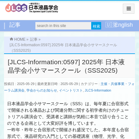
記事
English
HOME
»
記事
»
[JLCS-Information:0597] 2025年 日本液晶学会小サマースクール
（SSS2025)
[JLCS-Information:0597] 2025年 日本液
晶学会小サマースクール（SSS2025)
投稿日 : 2025-05-29
最終更新日時 : 2025-05-29
カテゴリー :
主催・共催事業・フォ
ーラム講演会
,
学会からのお知らせ
,
イベントリスト
,
JLCS-Information
日本液晶学会小サマースクール（SSS）は、毎年夏に合宿形式
で開催される液晶および関連分野に関する初学者向けのチュー
トリアル講演会で、受講者と講師が気軽に本音で語り合うこと
のできる企画として大変好評を博しています。
一昨年・昨年と合宿形式で開催され盛況でした。本年度も合宿
形式で、液晶研究の入門としての基礎講座（物理、光学、化