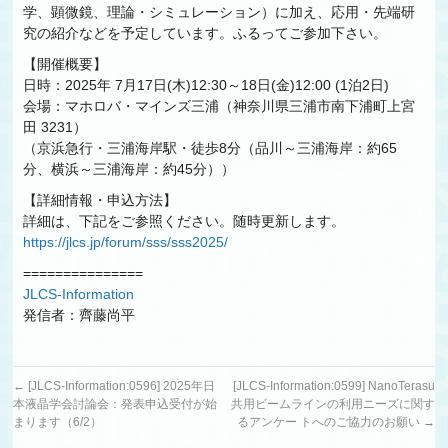
学、顕微鏡、理論・シミュレーション）に加え、応用・先端研
究の紹介などを予定しています。ふるってご参加下さい。
【開催概要】
日時：2025年 7月17日(木)12:30～18日(金)12:00 (1泊2日)
会場：マホロバ・マインズ三浦（神奈川県三浦市南下浦町上宮
田 3231）
（京浜急行・三浦海岸駅・徒歩8分（品川～三浦海岸：約65
分、横浜～三浦海岸：約45分））
【詳細情報・申込方法】
詳細は、下記をご参照ください。随時更新します。
https://jlcs.jp/forum/sss/sss2025/
===============
JLCS-Information
発信者：齊藤尚平
←
[JLCS-Information:0596] 2025年日
[JLCS-Information:0599] NanoTerasu
本液晶学会討論会：発表申込受付が始
共用ビームラインの利用ニーズに関す
まります（6/2）
るアンケー トへのご協力のお願い
→