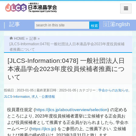
記事
English
HOME
»
記事
»
[JLCS-Information:0478] 一般社団法人日本液晶学会2023年度役員候補
者推薦について
[JLCS-Information:0478] 一般社団法人日
本液晶学会2023年度役員候補者推薦につ
いて
投稿日 : 2023-01-05
最終更新日時 : 2023-01-05
カテゴリー :
学会からのお知らせ
,
JLCS-Information
,
求人・公募情報
役員選任規定 (
https://jlcs.jp/about/overview/selection
) の定める
ところにより, 2023年度役員候補者選挙に立候補する正会員お
よび役員候補者として推薦する正会員がおられましたら, 学会ホ
ームページ (
https://jlcs.jp
) をご参照の上, ご推薦下さい. 立候補
および推薦の締め切りは, 2023年3月31日と致します.