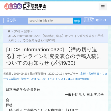
記事
English
HOME
»
記事
»
[JLCS-Information:0320] 【締め切り迫る】オンライン研究発表会の予稿
入稿についてのお知らせ (〆切9/30)
[JLCS-Information:0320] 【締め切り迫
る】オンライン研究発表会の予稿入稿に
ついてのお知らせ (〆切9/30)
投稿日 : 2020-09-23
最終更新日時 : 2020-10-19
カテゴリー :
主催・共催事業・フォ
ーラム講演会
,
学会からのお知らせ
,
イベントリスト
,
JLCS-Information
日本液晶学会会員各位
一般社団法人 日本液晶学
会
拝啓
時下益々ご清栄のこととお慶び申し上げます。