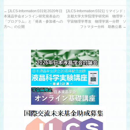
←
[JLCS-Information:0319] 2020年日
[JLCS-Information:0321] リマインド：
本液晶学会オンライン研究発表会の
京都大学大学院理学研究科 物理学・
「プログラム」と「発表・参加者への
宇宙物理学専攻 物理学第一分野 ソ
方へ」の公開
フトマター分科 助教公募
→