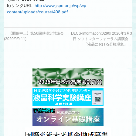
5)リンクURL:
http://www.jspe.or.jp/wp/wp-
content/uploads/course/408.pdf
←
【開催中止】第56回熱測定討論会
[JLCS-Information:0290] 2020年3月3
(2020/9/9-11)
日 ソフトマターフォーラム講演会
「液晶における分極現象」
→