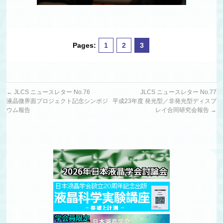
Pages:
1
2
3
←
JLCS ニュースレター No.76
JLCS ニュースレター No.77
液晶微界面プロジェクト記念シンポジ
平成23年度 発光型／非発光型ディスプ
ウム報告
レイ合同研究会報告
→