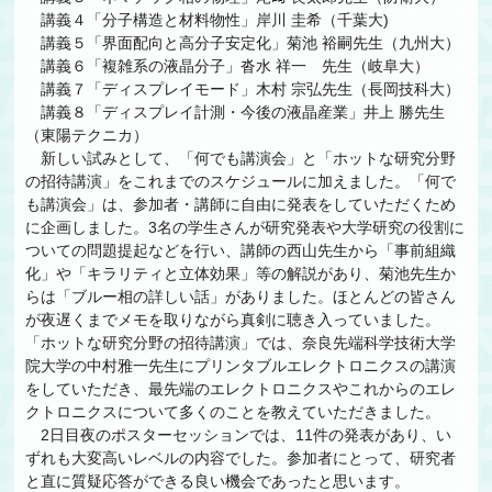
講義４「分子構造と材料物性」岸川 圭希（千葉大)
講義５「界面配向と高分子安定化」菊池 裕嗣先生（九州大）
講義６「複雑系の液晶分子」沓水 祥一 先生（岐阜大）
講義７「ディスプレイモード」木村 宗弘先生（長岡技科大）
講義８「ディスプレイ計測・今後の液晶産業」井上 勝先生
（東陽テクニカ）
新しい試みとして、「何でも講演会」と「ホットな研究分野
の招待講演」をこれまでのスケジュールに加えました。「何で
も講演会」は、参加者・講師に自由に発表をしていただくため
に企画しました。3名の学生さんが研究発表や大学研究の役割に
ついての問題提起などを行い、講師の西山先生から「事前組織
化」や「キラリティと立体効果」等の解説があり、菊池先生か
らは「ブルー相の詳しい話」がありました。ほとんどの皆さん
が夜遅くまでメモを取りながら真剣に聴き入っていました。
「ホットな研究分野の招待講演」では、奈良先端科学技術大学
院大学の中村雅一先生にプリンタブルエレクトロニクスの講演
をしていただき、最先端のエレクトロニクスやこれからのエレ
クトロニクスについて多くのことを教えていただきました。
2日目夜のポスターセッションでは、11件の発表があり、い
ずれも大変高いレベルの内容でした。参加者にとって、研究者
と直に質疑応答ができる良い機会であったと思います。