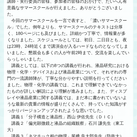
講師・実行委員の皆様、参加者の皆様のおかげで、たいへん有
意義なサマースクールが行えました。ありがとうございまし
た。
今回のサマースクールを一言で表すと、「濃いサマースクー
ル」でした。例年よりも、サマースクールのテキストは分厚
く、180ページにも及びました。詳細かつ丁寧で、情報量が多
くなりました。スケジュールとしては、初日、二日目とも、夜
は23時、24時近くまで講演会が入るハードなものとなってしま
いました。懇親会も多くの人が午前2時まで、交流を楽しんでい
らっしゃいました。
講義としては、以下の8つの講義が行われ、液晶研究における
物理・化学・デバイスおよび液晶産業について、それぞれの専
門の一流講師陣が、丁寧な分かりやすい説明を行ってください
ました。物理・化学の講義では、これまで理解できていなかっ
たものが詳しい解説により理解が進みました。また、ディスプ
レイや液晶産業に関する講義では、まだ本に書かれていないよ
うな最新の貴重の情報が盛りだくさんで、持っていた知識がす
っかりバージョンアップされたような思いでした。
講義１「分子構造と液晶性」西山 伊佐先生（ＤＩＣ）
講義２「偏光顕微鏡と液晶の組織観察」石川 謙先生（東工
大）
講義３「ネマチック相の物理」尾﨑 良太郎先生（防衛大）