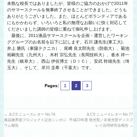
未熟な校長ではありましたが、皆様のご協力のおかげで2011年
のサマースクールを無事終了させることができました。どうも
ありがとうございました。また、ほとんどボランティアである
にもかかわらず、いろいろと私の無理なお願いに快く対応して
くださいました講師の皆様に重ねて御礼申し上げます。
最後に、2011液晶サマースクールを企画・運営したワーキン
ググループのお名前を以下に記します。石川 謙先生(東工大)、
井上 勝氏（東陽テクニカ）、尾﨑 良太郎先生（防衛大）、菊池
裕嗣先生（九州大）、木村 宗弘先生（長岡技科大）、沓水 祥一
先生（岐阜大）、西山 伊佐博士（ＤＩＣ）、安武 幹雄先生（埼
玉大）、そして、岸川 圭希（千葉大）です。
Pages:
1
2
3
←
JLCS ニュースレター No.76
JLCS ニュースレター No.77
液晶微界面プロジェクト記念シンポジ
平成23年度 発光型／非発光型ディスプ
ウム報告
レイ合同研究会報告
→