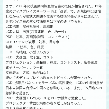
まず、2003年の技術動向調査報告書の概要が報告された。昨年
度のディスプレイのキーワードは「画質」で、新規技術は登場
しなかったが現状の問題を改善する技術開発がさらに進んだ。
各デバイス毎の主な技術動向は下記の通りである。
LCD携帯：屋外視認性、高精細
LCD大型：画質(応答速度、色、均一性)
PDP：効率、高画質(階調、コントラスト)
OLED：テレビ表示、効率、長寿命
無機EL：効率、色、輝度
LED：高精細、小型フルカラー
FED：大画面、電子源、コスト
プロジェクション：高精細、輝度、コントラスト、応答速度
電子ペーパー：カラー化
立体表示：方式、めがねなし
続いて各ディスプレイの現在のトピックスが報告された。
LCD: 携帯用パネル：カラーLCDの高性能化。LCDの生産拠点が
日本→韓国→台湾→中国へと移動している。また、TV用途への
急傾斜が起きた。
PDP：大画面ＴTVでのLCDとPDPの競争が激化した。
プロジェクタ：背面投写型の巻き返しが始まった。
OLED:商品化が始まった。