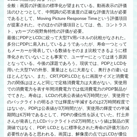
全般：画質の評価法の標準化が望まれている。動画表示の評価
法のひとつとして、中間調の応答速度の正確な評価方法が必要
であるとして、Moving Picture Response Timeという評価項目
が提案された。そのほかの評価項目としては、色、コントラス
ト、γカーブの視野角特性の評価が必要。
最後にPDPとLCDに絞って大型TV用パネルの比較がなされた。
多分にPDPに肩入れしているようであったが、寿命一つとって
もメーカーが発表している数値をそのまま比較できるように標
準化されていないことも事実で、ユーザーにとっては迷う原因
となっている。今後の課題であろう。現状では、PDPとLCDを
用いた大型TVの外形、重量はともに大差なく、奥行きの違いは
ほとんどない。また、CRT,PDP,LCDともに画面サイズと消費電
力の関係はほとんど同じで定格消費電力は大差がない。実使用
での消費電力を表す年間消費電力では低消費電力のPDP製品が
でてきた。寿命は、LCDの代表公表値が6万時間だが、実使用で
のバックライトの明るさでは輝度が半減するのは2万時間程度で
はないか。PDPは公表値が3万時間だが、実使用の輝度での半減
期間は6万時であるとして、PDPの優位性を訴えていた。打土井
さんが発表したLCDバックライトの2万時間という値は製品の実
測値ではなく、PDP, LCDともに標準化された寿命の評価方法の
必要性があると思われる。画質は、解像度の点ではLCDが優位