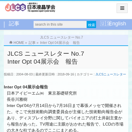
記事
English
JLCS ニュースレター No.7
HOME
»
記事
»
Inter Opt 04展示会 報告
JLCS ニュースレター No.7
Inter Opt 04展示会 報告
投稿日 : 2004-08-03
最終更新日時 : 2018-09-16
カテゴリー :
JLCSニュースレター
Inter Opt 04展示会報告
日本アイビーエム㈱ 東京基礎研究所
長谷川雅樹
Inter Opt’04が7月14日から7月16日まで幕張メッセで開催され
た。そこで光技術動向調査委員会が主催した技術動向報告会が
あり、ディスプレイ分野に関してパイオニアの打土井副主査か
ら報告があった。TV用途に主眼がおかれた報告で、LCDの市場
の大きな柱であるのでここにまとめる。