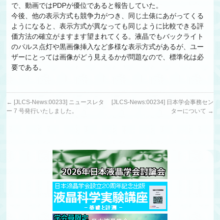
で、動画ではPDPが優位であると報告していた。
今後、他の表示方式も競争力がつき、同じ土俵にあがってくる
ようになると、表示方式が異なっても同じように比較できる評
価方法の確立がますます望まれてくる。液晶でもバックライト
のパルス点灯や黒画像挿入など多様な表示方式があるが、ユー
ザーにとっては画像がどう見えるかが問題なので、標準化は必
要である。
←
[JLCS-News:00233] ニュースレタ
[JLCS-News:00234] 日本学会事務セン
ー 7 号発行いたしました。
ターについて
→