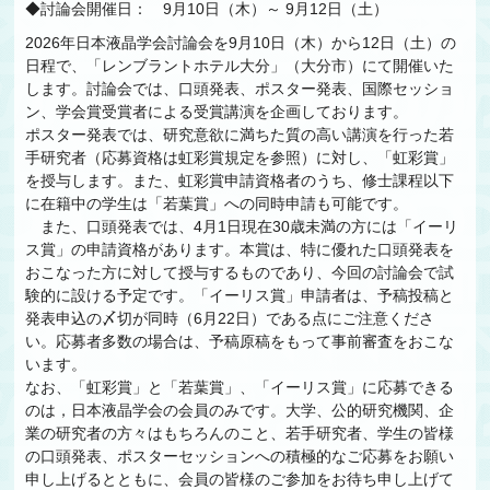
◆討論会開催日： 9月10日（木）～ 9月12日（土）
2026年日本液晶学会討論会を9月10日（木）から12日（土）の
日程で、「レンブラントホテル大分」（大分市）にて開催いた
します。討論会では、口頭発表、ポスター発表、国際セッショ
ン、学会賞受賞者による受賞講演を企画しております。
ポスター発表では、研究意欲に満ちた質の高い講演を行った若
手研究者（応募資格は虹彩賞規定を参照）に対し、「虹彩賞」
を授与します。また、虹彩賞申請資格者のうち、修士課程以下
に在籍中の学生は「若葉賞」への同時申請も可能です。
また、口頭発表では、4月1日現在30歳未満の方には「イーリ
ス賞」の申請資格があります。本賞は、特に優れた口頭発表を
おこなった方に対して授与するものであり、今回の討論会で試
験的に設ける予定です。「イーリス賞」申請者は、予稿投稿と
発表申込の〆切が同時（6月22日）である点にご注意くださ
い。応募者多数の場合は、予稿原稿をもって事前審査をおこな
います。
なお、「虹彩賞」と「若葉賞」、「イーリス賞」に応募できる
のは，日本液晶学会の会員のみです。大学、公的研究機関、企
業の研究者の方々はもちろんのこと、若手研究者、学生の皆様
の口頭発表、ポスターセッションへの積極的なご応募をお願い
申し上げるとともに、会員の皆様のご参加をお待ち申し上げて