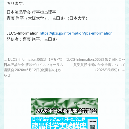
おります。
日本液晶学会 行事担当理事
齊藤 尚平（大阪大学）、吉田 純（日本大学）
===============
JLCS-Information
https://jlcs.jp/information/jlcs-information
発信者：齊藤 尚平、吉田 純
←
[JLCS-Information:0651] 【再配信】
[JLCS-Information:0653] 第７回ヒロセ
日本液晶学会 液晶デバイスフォーラム
賞受賞候補者の学会推薦について
講演会 2026年6月12日(金)開催のお知
（2026/8/7締切）
→
らせ