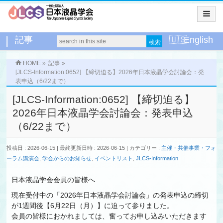
記事
English
HOME
»
記事
»
[JLCS-Information:0652] 【締切迫る】2026年日本液晶学会討論会：発
表申込（6/22まで）
[JLCS-Information:0652] 【締切迫る】
2026年日本液晶学会討論会：発表申込
（6/22まで）
投稿日 : 2026-06-15
最終更新日時 : 2026-06-15
カテゴリー :
主催・共催事業・フォ
ーラム講演会
,
学会からのお知らせ
,
イベントリスト
,
JLCS-Information
日本液晶学会会員の皆様へ
現在受付中の「2026年日本液晶学会討論会」の発表申込の締切
が1週間後【6月22日（月）】に迫って参りました。
会員の皆様におかれましては、奮ってお申し込みいただきます