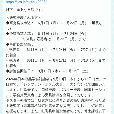
https://jlcs.jp/ekitou/2026/
以下、重要な日程です。
＜研究発表される方＞
◆研究発表申込： 6月1日（月）～ 6月22日（月）（延長な
し）
◆予稿原稿入稿： 6月1日（月）～ 7月24日（金）
- 「イーリス賞」応募者は、6月22日（月）まで
◆事前参加登録：
– 発表者 6月1日（月）～ 7月24日（金）※7/27（月）まで
に着金
– 聴講者 6月1日（月）～ 8月17日（月）※8/18（火）まで
に着金
◆討論会開催日： 9月10日（木）～ 9月12日（土）
2026年日本液晶学会討論会を9月10日（木）から12日（土）の
日程で、「レンブラントホテル大分」（大分市）にて開催いた
します。討論会では、口頭発表、ポスター発表、国際セッショ
ン、学会賞受賞者による受賞講演を企画しております。
ポスター発表では、研究意欲に満ちた質の高い講演を行った若
手研究者（応募資格は虹彩賞規定を参照）に対し、「虹彩賞」
を授与します。また、虹彩賞申請資格者のうち、修士課程以下