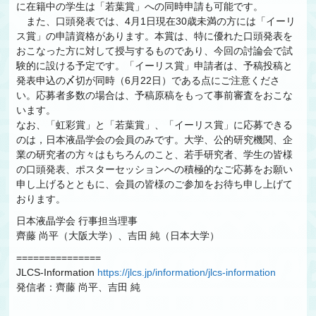
に在籍中の学生は「若葉賞」への同時申請も可能です。
また、口頭発表では、4月1日現在30歳未満の方には「イーリ
ス賞」の申請資格があります。本賞は、特に優れた口頭発表を
おこなった方に対して授与するものであり、今回の討論会で試
験的に設ける予定です。「イーリス賞」申請者は、予稿投稿と
発表申込の〆切が同時（6月22日）である点にご注意くださ
い。応募者多数の場合は、予稿原稿をもって事前審査をおこな
います。
なお、「虹彩賞」と「若葉賞」、「イーリス賞」に応募できる
のは，日本液晶学会の会員のみです。大学、公的研究機関、企
業の研究者の方々はもちろんのこと、若手研究者、学生の皆様
の口頭発表、ポスターセッションへの積極的なご応募をお願い
申し上げるとともに、会員の皆様のご参加をお待ち申し上げて
おります。
日本液晶学会 行事担当理事
齊藤 尚平（大阪大学）、吉田 純（日本大学）
===============
JLCS-Information
https://jlcs.jp/information/jlcs-information
発信者：齊藤 尚平、吉田 純