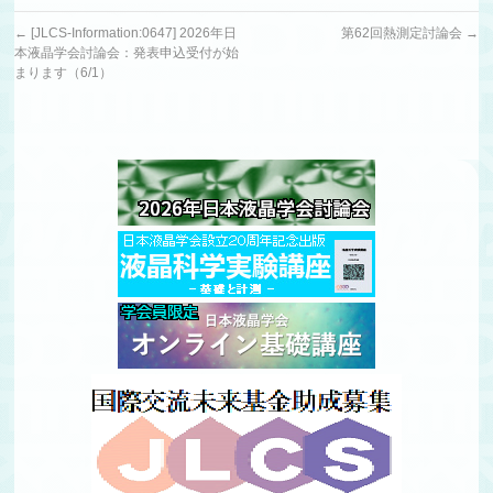
←
[JLCS-Information:0647] 2026年日
第62回熱測定討論会
→
本液晶学会討論会：発表申込受付が始
まります（6/1）