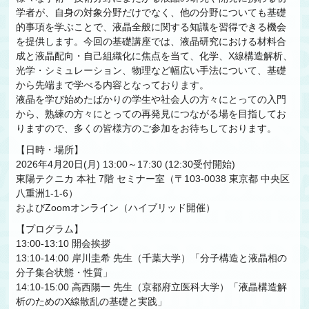
学者が、自身の対象分野だけでなく、他の分野についても基礎
的事項を学ぶことで、液晶全般に関する知識を習得できる機会
を提供します。今回の基礎講座では、液晶研究における材料合
成と液晶配向・自己組織化に焦点を当て、化学、X線構造解析、
光学・シミュレーション、物理など幅広い手法について、基礎
から先端まで学べる内容となっております。
液晶を学び始めたばかりの学生や社会人の方々にとっての入門
から、熟練の方々にとっての再発見につながる場を目指してお
りますので、多くの皆様方のご参加をお待ちしております。
【日時・場所】
2026年4月20日(月) 13:00～17:30 (12:30受付開始)
東陽テクニカ 本社 7階 セミナー室（〒103-0038 東京都 中央区
八重洲1-1-6）
およびZoomオンライン（ハイブリッド開催）
【プログラム】
13:00-13:10 開会挨拶
13:10-14:00 岸川圭希 先生（千葉大学）「分子構造と液晶相の
分子集合状態・性質」
14:10-15:00 高西陽一 先生（京都府立医科大学）「液晶構造解
析のためのX線散乱の基礎と実践」