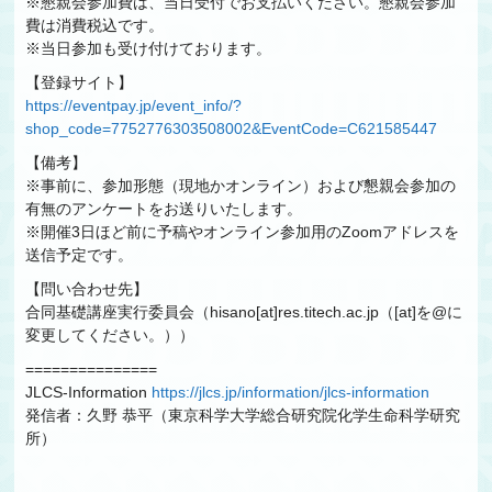
※懇親会参加費は、当日受付でお支払いください。懇親会参加
費は消費税込です。
※当日参加も受け付けております。
【登録サイト】
https://eventpay.jp/event_info/?
shop_code=7752776303508002&EventCode=C621585447
【備考】
※事前に、参加形態（現地かオンライン）および懇親会参加の
有無のアンケートをお送りいたします。
※開催3日ほど前に予稿やオンライン参加用のZoomアドレスを
送信予定です。
【問い合わせ先】
合同基礎講座実行委員会（hisano[at]res.titech.ac.jp（[at]を@に
変更してください。））
===============
JLCS-Information
https://jlcs.jp/information/jlcs-information
発信者：久野 恭平（東京科学大学総合研究院化学生命科学研究
所）