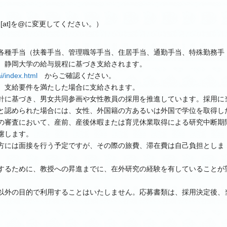
ka.ac.jp（[at]を@に変更してください。）
各種手当（扶養手当、管理職等手当、住居手当、通勤手当、特殊勤務手
、静岡大学の給与規程に基づき支給されます。
ai/index.html
からご確認ください。
、支給要件を満たした場合に支給されます。
針に基づき、男女共同参画や女性教員の採用を推進しています。採用に
と認められた場合には、女性、外国籍の方あるいは外国で学位を取得し
の審査において、産前、産後休暇または育児休業取得による研究中断期
慮します。
方には面接を行う予定ですが、その際の旅費、滞在費は自己負担としま
するために、教授への昇進までに、在外研究の経験を有していることが
以外の目的で利用することはいたしません。応募書類は、採用決定後、