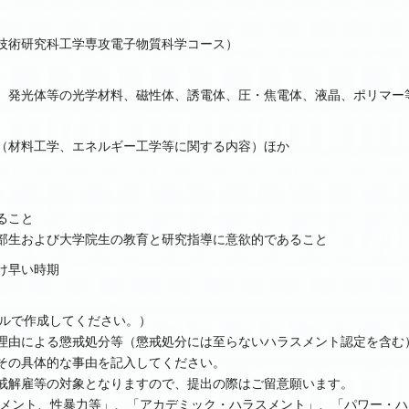
技術研究科工学専攻電子物質科学コース）
、発光体等の光学材料、磁性体、誘電体、圧・焦電体、液晶、ポリマー
（材料工学、エネルギー工学等に関する内容）ほか
ること
部生および大学院生の教育と研究指導に意欲的であること
け早い時期
ツールで作成してください。）
理由による懲戒処分等（懲戒処分には至らないハラスメント認定を含む
その具体的な事由を記入してください。
戒解雇等の対象となりますので、提出の際はご留意願います。
スメント、性暴力等」、「アカデミック・ハラスメント」、「パワー・ハ