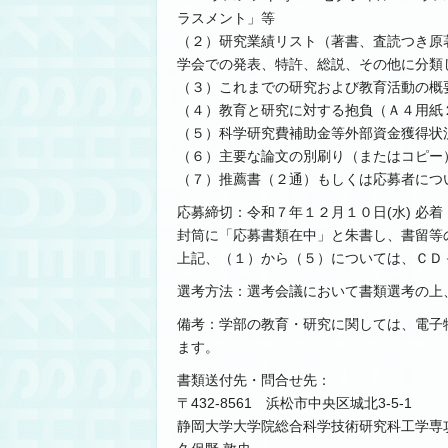
ラスメント」等
（２）研究業績リスト（著書、査読つき原著論文
学会での発表、特許、総説、その他に分類
（３）これまでの研究および教育活動の概
（４）教育と研究に対する抱負（Ａ４用紙
（５）科学研究費補助金等外部資金獲得状
（６）主要な論文の別刷り（またはコピー
（７）推薦書（２通）もしくは応募者につ
応募締切：令和７年１２月１０日(水) 必着
封筒に「応募書類在中」と朱書し、書留等
上記、（１）から（５）については、ＣＤ
選考方法：選考会議において書類選考の上
備考：学部の教育・研究に関しては、電子
ます。
書類送付先・問合せ先：
〒432-8561 浜松市中央区城北3-5-1
静岡大学大学院総合科学技術研究科工学専