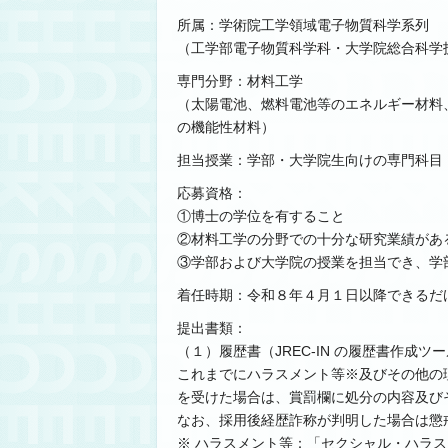
所属：学術院工学領域電子物質科学系列
（工学部電子物質科学科・大学院総合科学
専門分野：材料工学
（太陽電池、燃料電池等のエネルギー材料
の機能性材料）
担当授業：学部・大学院生向けの専門科目
応募資格：
①博士の学位を有すること
②材料工学の分野での十分な研究業績があ
③学部および大学院の授業を担当でき、学
着任時期：令和８年４月１日以降できるだ
提出書類：
（１）履歴書（JREC-IN の履歴書作成
これまでにハラスメント等※及びその他の
を受けた場合は、賞罰欄に処分の内容及び
なお、採用後経歴詐称が判明した場合は懲
※ ハラスメント等：「セクシャル・ハラ