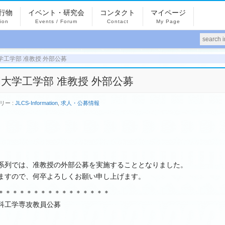
行物
イベント・研究会
コンタクト
マイページ
tion
Events / Forum
Contact
My Page
] 静岡大学工学部 准教授 外部公募
20] 静岡大学工学部 准教授 外部公募
リー :
JLCS-Information
,
求人・公募情報
系列では、准教授の外部公募を実施することとなりました。
ますので、何卒よろしくお願い申し上げます。
＊＊＊＊＊＊＊＊＊＊＊＊＊＊＊＊
科工学専攻教員公募