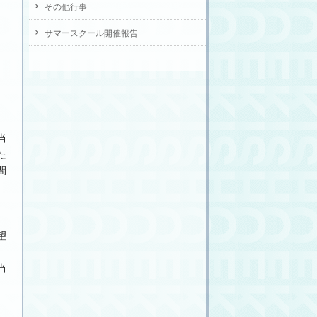
その他行事
サマースクール開催報告
当
た
間
望
当