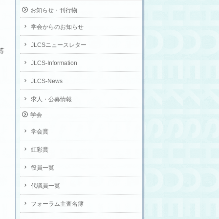
お知らせ・刊行物
学会からのお知らせ
JLCSニュースレター
等
JLCS-Information
JLCS-News
求人・公募情報
学会
学会賞
虹彩賞
役員一覧
）
代議員一覧
フォーラム主査名簿