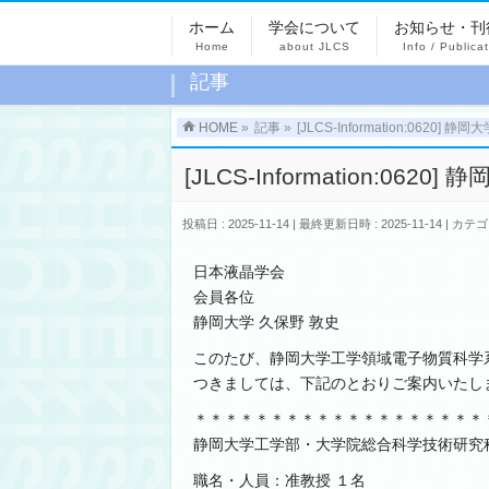
ホーム
学会について
お知らせ・刊
Home
about JLCS
Info / Publica
記事
HOME
»
記事
»
[JLCS-Information:0620
[JLCS-Information:06
投稿日 : 2025-11-14
最終更新日時 : 2025-11-14
カテゴ
日本液晶学会
会員各位
静岡大学 久保野 敦史
このたび、静岡大学工学領域電子物質科学
つきましては、下記のとおりご案内いたし
＊＊＊＊＊＊＊＊＊＊＊＊＊＊＊＊＊＊＊
静岡大学工学部・大学院総合科学技術研究
職名・人員：准教授 １名