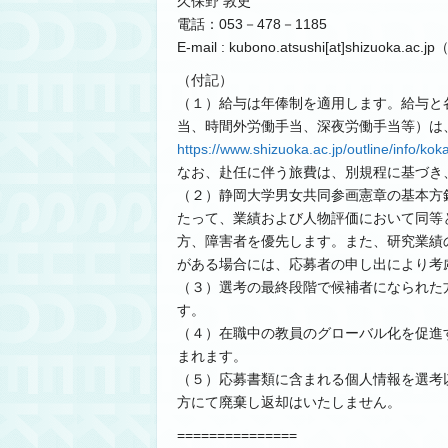
久保野 敦史
電話：053－478－1185
E-mail : kubono.atsushi[at]shizuo
（付記）
（１）給与は年俸制を適用します。給与と
当、時間外労働手当、深夜労働手当等）は
https://www.shizuoka.ac.jp/outline/info/kok
なお、赴任に伴う旅費は、別規程に基づき
（２）静岡大学男女共同参画憲章の基本方
たって、業績および人物評価において同等
方、障害者を優先します。また、研究業績
がある場合には、応募者の申し出により考
（３）選考の最終段階で候補者になられた
す。
（４）在職中の教員のグローバル化を促進
まれます。
（５）応募書類に含まれる個人情報を選考
方にて廃棄し返却はいたしません。
===============