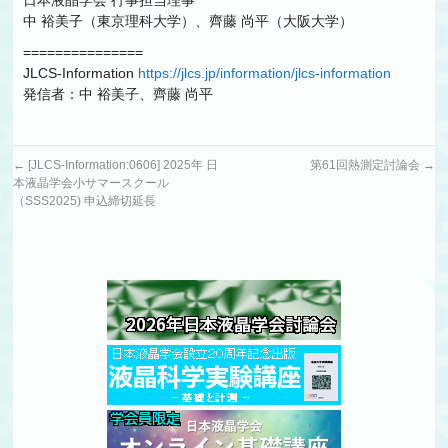
日本液晶学会 行事担当理事
中 裕美子（東京理科大学）、齊藤 尚平（大阪大学）
===============
JLCS-Information
https://jlcs.jp/information/jlcs-information
発信者：中 裕美子、齊藤 尚平
←
[JLCS-Information:0606] 2025年 日
第61回熱測定討論会
→
本液晶学会小サマースクール
（SSS2025) 申込締切延長