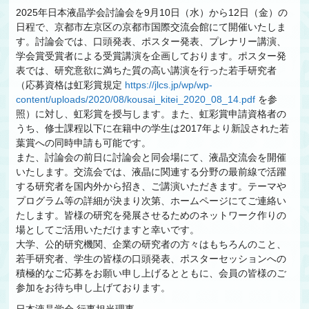
2025年日本液晶学会討論会を9月10日（水）から12日（金）の
日程で、京都市左京区の京都市国際交流会館にて開催いたしま
す。討論会では、口頭発表、ポスター発表、プレナリー講演、
学会賞受賞者による受賞講演を企画しております。ポスター発
表では、研究意欲に満ちた質の高い講演を行った若手研究者
（応募資格は虹彩賞規定
https://jlcs.jp/wp/wp-
content/uploads/2020/08/kousai_kitei_2020_08_14.pdf
を参
照）に対し、虹彩賞を授与します。また、虹彩賞申請資格者の
うち、修士課程以下に在籍中の学生は2017年より新設された若
葉賞への同時申請も可能です。
また、討論会の前日に討論会と同会場にて、液晶交流会を開催
いたします。交流会では、液晶に関連する分野の最前線で活躍
する研究者を国内外から招き、ご講演いただきます。テーマや
プログラム等の詳細が決まり次第、ホームページにてご連絡い
たします。皆様の研究を発展させるためのネットワーク作りの
場としてご活用いただけますと幸いです。
大学、公的研究機関、企業の研究者の方々はもちろんのこと、
若手研究者、学生の皆様の口頭発表、ポスターセッションへの
積極的なご応募をお願い申し上げるとともに、会員の皆様のご
参加をお待ち申し上げております。