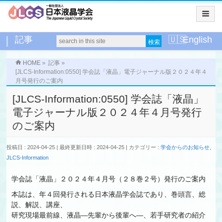
記事
English
HOME
»
記事
»
[JLCS-Information:0550] 学会誌「液晶」電子ジャーナル版２０２４年４
月号発行のご案内
[JLCS-Information:0550] 学会誌「液晶」
電子ジャーナル版２０２４年４月号発行
のご案内
投稿日 : 2024-04-25
最終更新日時 : 2024-04-25
カテゴリー :
学会からのお知らせ
,
JLCS-Information
学会誌「液晶」２０２４年４月号（２８巻２号）発行のご案内
本誌は、年４回発行される日本液晶学会誌であり、巻頭言、総
説、解説、講座、
研究現場最前線、液晶―先輩から後輩へ―、若手研究者の紹介