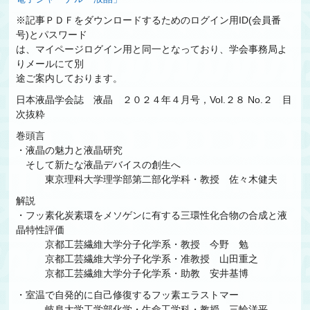
※記事ＰＤＦをダウンロードするためのログイン用ID(会員番
号)とパスワード
は、マイページログイン用と同一となっており、学会事務局よ
りメールにて別
途ご案内しております。
日本液晶学会誌 液晶 ２０２４年４月号，Vol.２８ No.２ 目
次抜粋
巻頭言
・液晶の魅力と液晶研究
そして新たな液晶デバイスの創生へ
東京理科大学理学部第二部化学科・教授 佐々木健夫
解説
・フッ素化炭素環をメソゲンに有する三環性化合物の合成と液
晶特性評価
京都工芸繊維大学分子化学系・教授 今野 勉
京都工芸繊維大学分子化学系・准教授 山田重之
京都工芸繊維大学分子化学系・助教 安井基博
・室温で自発的に自己修復するフッ素エラストマー
岐阜大学工学部化学・生命工学科・教授 三輪洋平