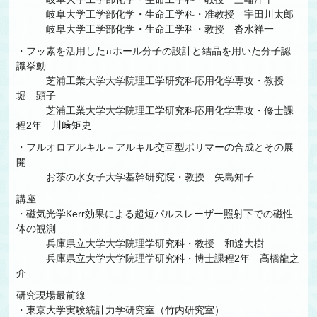
岐阜大学工学部化学・生命工学科・准教授 宇田川太郎
岐阜大学工学部化学・生命工学科・教授 沓水祥一
・フッ素を活用したπホール分子の設計と結晶を用いた分子認
識挙動
芝浦工業大学大学院理工学研究科応用化学専攻・教授
堀 顕子
芝浦工業大学大学院理工学研究科応用化学専攻・修士課
程2年 川﨑矩史
・フルオロアルキル－アルキル交互型ポリマーの合成とその展
開
お茶の水女子大学基幹研究院・教授 矢島知子
講座
・磁気光学Kerr効果による超短パルスレーザー照射下での磁性
体の観測
兵庫県立大学大学院理学研究科・教授 和達大樹
兵庫県立大学大学院理学研究科・博士課程2年 高橋龍之
介
研究現場最前線
・東京大学実験統計力学研究室（竹内研究室）