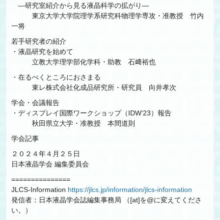
―研究室紹介から見る液晶科学の拡がり―
東京大学大学院理学系研究科物理学専攻・准教授 竹内
一将
若手研究者の紹介
・液晶研究を始めて
立教大学理学部化学科・助教 石﨑裕也
・在るべくところにおさまる
東レ株式会社化成品研究所・研究員 向井孝次
学会・会議報告
・ディスプレイ国際ワークショップ（IDW’23）報告
秋田県立大学・准教授 本間道則
学会記事
２０２４年４月２５日
日本液晶学会 編集委員会
===============
JLCS-Information
https://jlcs.jp/information/jlcs-information
発信者：日本液晶学会誌編集事務局
（[at]を@に変えてくださ
い。）