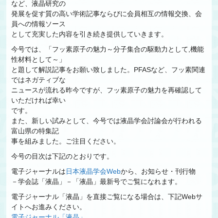
など、液晶研究の
発展を促す質の高い学術記事ならびに会員相互の情報交換、会
員への情報ソース
として充実した内容を引き続き提供していきます。
今号では、「フッ素原子の魅力～分子集合の駆動力として,機能
性材料として～」
と題して解説記事をお願い致しました。PFASなど、フッ素関連
ではネガティブな
ニュースが流れる昨今ですが、フッ素原子の魅力を再確認して
いただければ幸い
です。
また、新しい試みとして、今号では液晶学会討論会が行われる
富山県の特集記
事を組みました。ご注目ください。
今号の目次は下記のとおりです。
電子ジャーナルは
日本液晶学会Web
から、お知らせ・刊行物
－学会誌「液晶」－「液晶」最新号でご覧になれます。
電子ジャーナル「液晶」を直接ご覧になる場合は、下記Webサ
イトへお進みください。
電子ジャーナル「液晶」