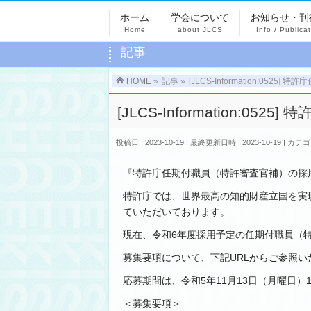
ホーム
学会について
お知らせ・刊
Home
about JLCS
Info / Publica
記事
HOME
»
記事
»
[JLCS-Information:05
[JLCS-Information:
投稿日 : 2023-10-19
最終更新日時 : 2023-10-19
カテゴ
『特許庁任期付職員（特許審査官補）の採
特許庁では、世界最高の知的財産立国を実
ていただいております。
現在、令和6年度採用予定の任期付職員（
募集要項について、下記URLからご参照
応募期間は、令和5年11月13日（月曜日）
＜募集要項＞