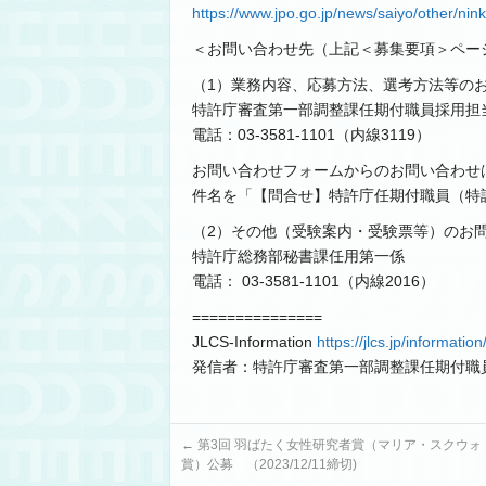
https://www.jpo.go.jp/news/saiyo/other/ni
＜お問い合わせ先（上記＜募集要項＞ペー
（1）業務内容、応募方法、選考方法等の
特許庁審査第一部調整課任期付職員採用担
電話：03-3581-1101（内線3119）
お問い合わせフォームからのお問い合わせ
件名を「【問合せ】特許庁任期付職員（特
（2）その他（受験案内・受験票等）のお
特許庁総務部秘書課任用第一係
電話： 03-3581-1101（内線2016）
===============
JLCS-Information
https://jlcs.jp/information
発信者：特許庁審査第一部調整課任期付職
←
第3回 羽ばたく女性研究者賞（マリア・スクウォ
賞）公募 （2023/12/11締切)