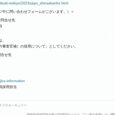
nkitsuki-tokkyo/2023saiyo_shinsakanho.html
ジ中に問い合わせフォームがございます。）＞
お問合せ先
当
は、
許審査官補）の採用について」としてください。
問合せ先
/jlcs-information
員採用担当
ドフスカ＝キュリー
材料技術研究協会第４回WEBセミナー「フッ素を利用しない機