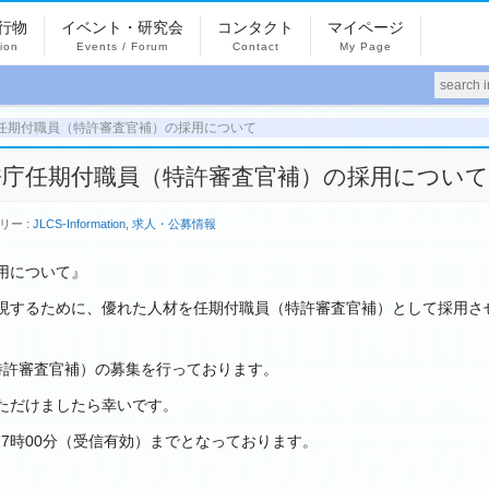
行物
イベント・研究会
コンタクト
マイページ
tion
Events / Forum
Contact
My Page
25] 特許庁任期付職員（特許審査官補）の採用について
0525] 特許庁任期付職員（特許審査官補）の採用について
リー :
JLCS-Information
,
求人・公募情報
用について』
現するために、優れた人材を任期付職員（特許審査官補）として採用さ
特許審査官補）の募集を行っております。
いただけましたら幸いです。
17時00分（受信有効）までとなっております。