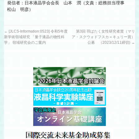
発信者：日本液晶学会会長 山本 潤（文責：総務担当理事
松山 明彦）
←
[JLCS-Information:0523] 令和5年度
第3回 羽ばたく女性研究者賞（マリ
新学術領域研究 「量子液晶の物性科
ア・スクウォドフスカ＝キュリー賞）
学」 領域研究会のご案内
公募 （2023/12/11締切)
→