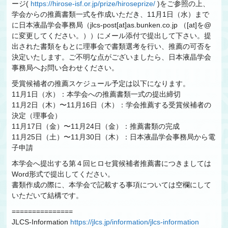
ージ(
https://hirose-isf.or.jp/prize/hiroseprize/
)をご参照の上、
学会からの推薦書類一式を作成いただき、11月1日（水）まで
に日本液晶学会事務局（jlcs-post[at]as.bunken.co.jp （[at]を@
に変更してください。））にメール添付で提出して下さい。提
出された書類をもとに理事会で書類選考を行い、推薦の可否を
決定いたします。ご不明な点がございましたら、日本液晶学会
事務局へお問い合わせください。
受賞候補者の推薦スケジュール予定は以下になります。
11月1日（水）：本学会への推薦書類一式の提出締切
11月2日（木）〜11月16日（木）：学会推薦する受賞候補者の
決定（理事会）
11月17日（金）〜11月24日（金）：推薦書類の完成
11月25日（土）〜11月30日（木）：日本液晶学会事務局から電
子申請
本学会へ提出する第４回ヒロセ賞候補者推薦書につきましては
Word形式で提出してください。
書類作成の際に、本学会で記載する事項については空欄にして
いただいて結構です。
===============
JLCS-Information
https://jlcs.jp/information/jlcs-information