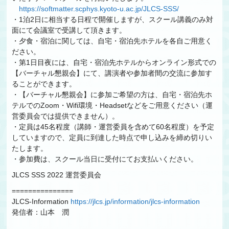
https://softmatter.scphys.kyoto-u.ac.jp/JLCS-SSS/
・1泊2日に相当する日程で開催しますが、スクール講義のみ対
面にて会議室で受講して頂きます。
・夕食・宿泊に関しては、自宅・宿泊先ホテルを各自ご用意く
ださい。
・第1日目夜には、自宅・宿泊先ホテルからオンライン形式での
【バーチャル懇親会】にて、講演者や参加者間の交流に参加す
ることができます。
・【バーチャル懇親会】に参加ご希望の方は、自宅・宿泊先ホ
テルでのZoom・Wifi環境・Headsetなどをご用意ください（運
営委員会では提供できません）。
・定員は45名程度（講師・運営委員を含めて60名程度）を予定
していますので、定員に到達した時点で申し込みを締め切りい
たします。
・参加費は、スクール当日に受付にてお支払いください。
JLCS SSS 2022 運営委員会
===============
JLCS-Information
https://jlcs.jp/information/jlcs-information
発信者：山本 潤