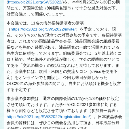
(
https://olc2021.org/SWS2022/
)を、本年9月25日から30日の期
間にて、万国津梁館（沖縄県名護市）で十分な感染対策の下、
対面会議として開催いたします。
本会議では、11名の海外招待講演者の講演
（
https://olc2021.org/SWS2022/invite/
）を予定しており、現
在、そのうちの7名が現地での対面参加の予定です。各招待講演
者は、これまでの国際液晶学会会長、液晶国際会議の組織委員
長などを務めた経歴があり、液晶研究の一線で活躍されている
先生方に依頼をしております。組織委員会では、2年以上続くコ
ロナ禍で、特に海外との交流が難しく、学会の醍醐味のひとつ
である「交流の機会」の復活になればと期待しております。ま
た、会議中には、欧州・米国との交流サロン（oViceを使用予
定）をオンラインでも開設し、今回も来日が難しかった
OLC2021の海外参加者の間にも、自由にお話頂ける機会も設営
する予定です
本会議の参加費は、通常の国際会議の1/2から1/3の価格に設定
させて頂いております。また学生やOLC2021参加者に対する
様々な割引なども設定させて頂いております（参加費一覧表：
https://olc2021.org/SWS2022/registration-fee/
）。日本液晶学会
会員の皆様には、ぜひこの機会を活用して頂き、日本液晶分野
の研究・交流活動を拡げて頂ければ幸いです。