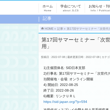
ホーム
学会について
お知らせ・刊
Home
about JLCS
Info / Publica
記事
HOME
»
記事
»
第17回サマーセミナー「次世代
第17回サマーセミナー「次
用」
投稿日 : 2022-07-08
最終更新日時 : 2022-07-08
カテゴ
1)主催団体名: SID日本支部
2)行事名: 第17回サマーセミナー「次
3)開催地・会場: オンライン開催
4) 開始日: 2022-08-25
終了日: 2022-08-26
6)概要: リンクＵＲＬ
https://sid-japan.org/?p=594
次世代ディスプレイ分野を担う若手研究者