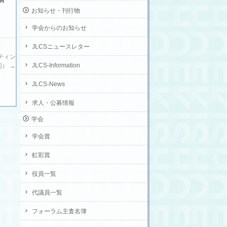
お知らせ・刊行物
学会からのお知らせ
JLCSニュースレター
ーティン
JLCS-Information
切）
→
JLCS-News
求人・公募情報
学会
学会賞
虹彩賞
役員一覧
代議員一覧
フォーラム主査名簿