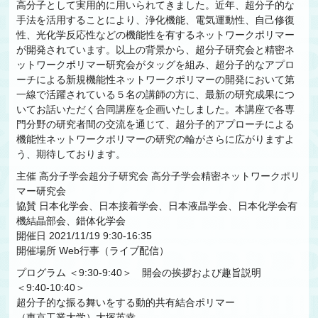
高分子として実用的に用いられてきました。近年、超分子的な
手法を活用することにより、浄化機能、電気運動性、自己修復
性、光化学反応性などの機能性を有するネットワークポリマー
が開発されています。以上の背景から、超分子研究会と精密ネ
ットワークポリマー研究会がタッグを組み、超分子的なアプロ
ーチによる新規機能性ネットワークポリマーの開発において第
一線で活躍されている５名の講師の方に、最新の研究成果につ
いてお話いただく合同講座を企画いたしました。本講座で各専
門分野の研究者間の交流を通じて、超分子的アプローチによる
機能性ネットワークポリマーの研究の輪がさらに広がりますよ
う、期待しております。
主催 高分子学会超分子研究会 高分子学会精密ネットワークポリ
マー研究会
協賛 日本化学会、日本接着学会、日本液晶学会、日本化学会有
機結晶部会、錯体化学会
開催日 2021/11/19 9:30-16:35
開催場所 Web行事（ライブ配信）
プログラム ＜9:30-9:40＞ 開会の挨拶および趣旨説明
＜9:40-10:40＞
超分子的な振る舞いをする動的共有結合ポリマー
（東京工業大学）大塚英幸