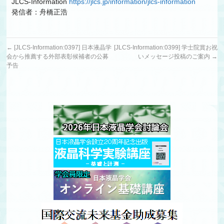
JLCS-Information
https://jlcs.jp/information/jlcs-information
発信者：舟橋正浩
←
[JLCS-Information:0397] 日本液晶学
[JLCS-Information:0399] 学士院賞お祝
会から推薦する外部表彰候補者の公募
いメッセージ投稿のご案内
→
予告