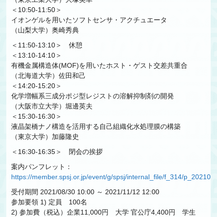
＜10:50-11:50＞
イオンゲルを用いたソフトセンサ・アクチュエータ
（山梨大学）奥崎秀典
＜11:50-13:10＞ 休憩
＜13:10-14:10＞
有機金属構造体(MOF)を用いたホスト・ゲスト交差共重合
（北海道大学）佐田和己
＜14:20-15:20＞
化学増幅系三成分ポジ型レジストの溶解抑制剤の開発
（大阪市立大学）堀邊英夫
＜15:30-16:30＞
液晶架橋ナノ構造を活用する自己組織化水処理膜の構築
（東京大学）加藤隆史
＜16:30-16:35＞ 閉会の挨拶
案内パンフレット：
https://member.spsj.or.jp/event/g/spsj/internal_file/f_314/p_20
受付期間 2021/08/30 10:00 ～ 2021/11/12 12:00
参加要領 1) 定員 100名
2) 参加費（税込）企業11,000円 大学 官公庁4,400円 学生