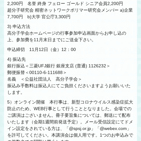
2,200円 名誉 終身 フェロー ゴールド シニア会員2,200円
超分子研究会 精密ネットワークポリマー研究会メンバー a)企業
7,700円 b)大学 官公庁3,300円
3) 申込方法
高分子学会ホームページの行事参加申込画面からお申し込の
上、参加費を11月末日までにご送金下さい。
申込締切 11月12日（金）12：00
4) 振込先
銀行振込＜三菱UFJ銀行 銀座支店 (普通) 1126232＞
郵便振替＜00110-6-111688＞
名義 ＜公益社団法人 高分子学会＞
振込み手数料は振込人にてご負担くださいますようお願いいた
します。
5）オンライン開催 本行事は、新型コロナウイルス感染症拡大
防止のため、WEB行事として行うこととなりました。会場での
ご講演はございません。冊子要旨集については、郵送にて配布
いたします（会期1週間前発送予定）。メール受信設定にてドメ
イン設定をされている方は、「@spsj.or.jp」「@webex.com」
を許可してください。本講演会は個人用です。1つのお申込みで