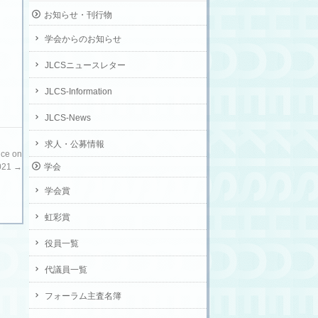
お知らせ・刊行物
学会からのお知らせ
JLCSニュースレター
JLCS-Information
JLCS-News
求人・公募情報
nce on
学会
2021
→
学会賞
虹彩賞
役員一覧
代議員一覧
フォーラム主査名簿