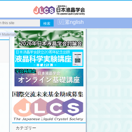
English
D Materials- (AM-FPD’21)
カテゴリー