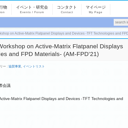
行物
イベント・研究会
コンタクト
マイページ
tion
Events / Forum
Contact
My Page
rkshop on Active-Matrix Flatpanel Displays and Devices -TFT Technologies and FP
Workshop on Active-Matrix Flatpanel Displays
ies and FPD Materials- (AM-FPD’21)
リー :
協賛事業
,
イベントリスト
際会議
Active-Matrix Flatpanel Displays and Devices -TFT Technologies and