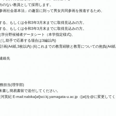
めのない教員として採用します。
同参画社会基本法」の趣旨に則って男女共同参画を推進するため、
る、もしくは令和3年3月末までに取得見込みの方。
る、もしくは令和3年3月末までに取得見込みの方。
(2)化学分野候補者データシート（本学指定様式)、
ただし助手で応募する場合は3編以内)
(A4紙,3枚以内) (6)これまでの教育経験と教育についての抱負(A4紙 
と連絡先
務担当(理学部)
朱書し簡易書留で送付してください。
il:nabika[at]sci.kj.yamagata-u.ac.jp（[at]を@に変更してく