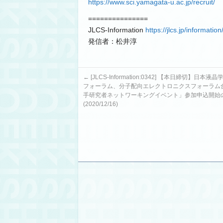
https://www.sci.yamagata-u.ac.jp/recruit/
===============
JLCS-Information
https://jlcs.jp/information
発信者：松井淳
←
[JLCS-Information:0342] 【本日締切】日本
フォーラム、分子配向エレクトロニクスフォーラム
手研究者ネットワーキングイベント」参加申込開始
(2020/12/16)