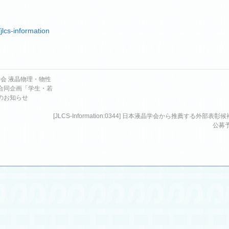
/jlcs-information
液晶学会 液晶物理・物性
合同企画「学生・若
のお知らせ
[JLCS-Information:0344] 日本液晶学会から推薦する外部表彰
公募