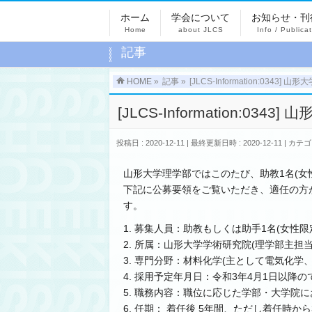
ホーム
学会について
お知らせ・刊
Home
about JLCS
Info / Publica
記事
HOME
»
記事
»
[JLCS-Information:034
[JLCS-Information:0
投稿日 : 2020-12-11
最終更新日時 : 2020-12-11
カテゴ
山形大学理学部ではこのたび、助教1名(女
下記に公募要領をご覧いただき、適任の方
す。
1. 募集人員：助教もしくは助手1名(女性限
2. 所属：山形大学学術研究院(理学部主担当
3. 専門分野：材料化学(主として電気化学
4. 採用予定年月日：令和3年4月1日以降
5. 職務内容：職位に応じた学部・大学院
6. 任期： 着任後 5年間、ただし着任時