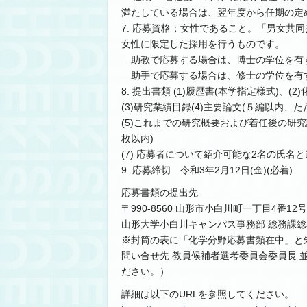
満たしている場合は、翌年度から任期の定
7. 応募資格；女性であること。「男女共
女性に限定した採用を行うものです。
助教で応募する場合は、博士の学位を有す
助手で応募する場合は、修士の学位を有す
8. 提出書類 (1)履歴書(本学指定様式)、
(3)研究業績目録(4)主要論文(５編以内、
(5)これまでの研究概要および着任後の研究計画
枚以内)
(7) 応募者について紹介可能な2名の氏名
9. 応募締切 令和3年2月12日(金)(必着)
応募書類の提出先
〒990-8560 山形市小白川町一丁目4番12号
山形大学小白川キャンパス事務部 総務課総
※封筒の表に「化学分野応募書類在中」と
問い合せ先 教員候補者選考委員会委員⻑ 並河英紀 E-ma
ださい。）
詳細は以下のURLを参照してください。