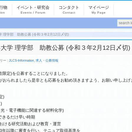
行物
イベント・研究会
コンタクト
マイページ
tion
Events / Forum
Contact
My Page
3] 山形大学 理学部 助教公募 (令和３年2月12日〆切)
343] 山形大学 理学部 助教公募 (令和３年2月12日〆切)
リー :
JLCS-Information
,
求人・公募情報
性限定)を公募することになりました。
がおられましたら是非とも応募をお勧め頂きますよう、お願い申し上げ
定)
)
、光・電子機能に関連する材料化学)
のできるだけ早い時期
における研究活動および教育・運営
から3年以降に審査を行い、テニュア取得基準を