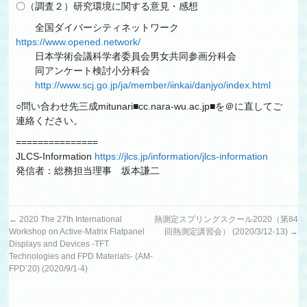
〇（調査２）研究環境に関する意見・感想
全国ダイバーシティネットワーク
https://www.opened.network/
日本学術会議科学者委員会男女共同参画分科会
同アンケート検討小分科会
http://www.scj.go.jp/ja/member/iinkai/danjyo/index.html
○問い合わせ先三成mitunari■cc.nara-wu.ac.jp■を＠に直してご
連絡ください。
===============
JLCS-Information
https://jlcs.jp/information/jlcs-information
発信者：総務担当理事 坂本謙二
←
2020 The 27th International
熱測定スプリングスクール2020（第84
Workshop on Active-Matrix Flatpanel
回熱測定講習会） (2020/3/12-13)
→
Displays and Devices -TFT
Technologies and FPD Materials- (AM-
FPD’20) (2020/9/1-4)