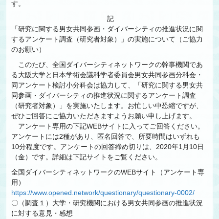
す。
記
「研究に関する男女共同参画・ダイバーシティの推進状況に関
するアンケート調査（研究者対象）」の実施について（ご協力
のお願い）
このたび、全国ダイバーシティネットワークの幹事機関であ
る大阪大学と日本学術会議科学者委員会男女共同参画分科会・
同アンケート検討小分科会は協力して、「研究に関する男女共
同参画・ダイバーシティの推進状況に関するアンケート調査
（研究者対象）」を実施いたします。お忙しい中恐縮ですが、
ぜひご回答にご協力いただきますようお願い申し上げます。
アンケート専用の下記WEBサイトに入ってご回答ください。
アンケートには2種があり、匿名回答で、所要時間はいずれも
10分程度です。アンケートの回答締め切りは、2020年1月10日
（金）です。詳細は下記サイトをご覧ください。
全国ダイバーシティネットワークのWEBサイト（アンケート専
用）
https://www.opened.network/questionary/questionary-0002/
〇（調査１）大学・研究機関における男女共同参画の推進状況
に対する意見・感想