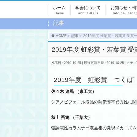
ホーム
学会について
お知らせ・刊
Home
about JLCS
Info / Publica
記事
HOME
»
記事
»
2019年度 虹彩賞・若葉賞 受賞
2019年度 虹彩賞・若葉賞 
投稿日 : 2019-10-25
最終更新日時 : 2019-10-25
カテゴ
2019年度 虹彩賞 つくば
佐々木 遼馬 （東工大）
シアノビフェニル液晶の熱伝導率異方性に関
秋山 吾篤 （千葉大）
強誘電性カラムナー液晶相の発現メカニズム