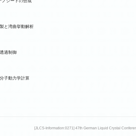
8ナノシートの合成
製と湾曲挙動解析
透過制御
分子動力学計算
[JLCS-Information:0271] 47th German Liquid Crystal Confer