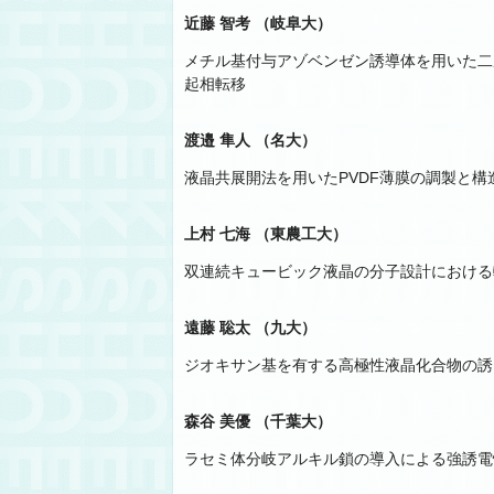
近藤 智考 （岐阜大）
メチル基付与アゾベンゼン誘導体を用いた二
起相転移
渡邉 隼人 （名大）
液晶共展開法を用いたPVDF薄膜の調製と構
上村 七海 （東農工大）
双連続キュービック液晶の分子設計における
遠藤 聡太 （九大）
ジオキサン基を有する高極性液晶化合物の誘
森谷 美優 （千葉大）
ラセミ体分岐アルキル鎖の導入による強誘電