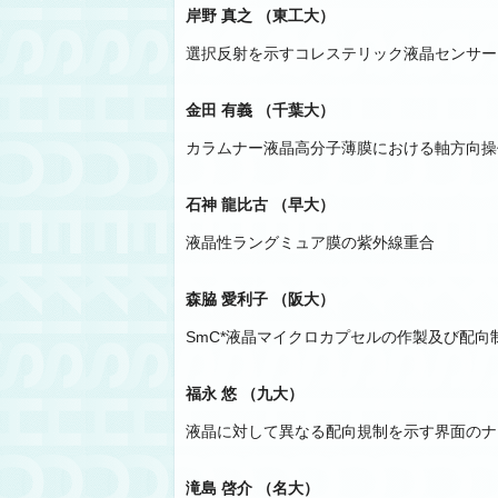
岸野 真之 （東工大）
選択反射を示すコレステリック液晶センサー
金田 有義 （千葉大）
カラムナー液晶高分子薄膜における軸方向操
石神 龍比古 （早大）
液晶性ラングミュア膜の紫外線重合
森脇 愛利子 （阪大）
SmC*液晶マイクロカプセルの作製及び配向
福永 悠 （九大）
液晶に対して異なる配向規制を示す界面のナ
滝島 啓介 （名大）