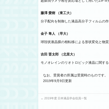
超膨潤ラメラ相を反応場として用いたZIF-
藤澤 愛樹 （東工大）
分子配向を制御した液晶高分子フィルムの作
金子 隼人 （早大）
球殻状液晶膜の相転移による形状変化と物質
吉田 晋太郎 （北里大）
モノオレインのリオトロピック液晶に関する
なお、受賞者の所属は受賞時のものです。
2019年9月9日更新
←
2019年度 日本液晶学会役員一覧