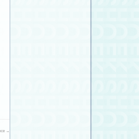
ence
→