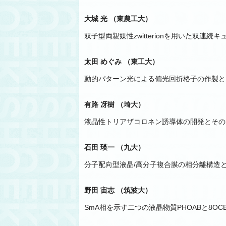
大城 光 （東農工大）
双子型両親媒性zwitterionを用いた双
太田 めぐみ （東工大）
動的パターン光による偏光回折格子の作製と
有路 冴樹 （埼大）
液晶性トリアザコロネン誘導体の開発とその
石田 瑛一 （九大）
分子配向型液晶/高分子複合膜の相分離構造
野田 宙志 （筑波大）
SmA相を示す二つの液晶物質PHOABと8O