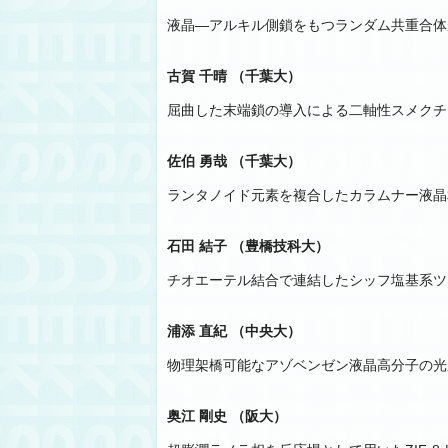
液晶―アルキル側鎖をもつランダム共重合体
古賀 千晴 （千葉大）
屈曲した末端鎖の導入による二軸性スメクチ
佐伯 勇哉 （千葉大）
ランタノイド元素を複合したカラムナー液晶
石田 結子 （豊橋技科大）
チオエーテル結合で連結したシッフ塩基系ツ
浦添 直紀 （中央大）
物理架橋可能なアゾベンゼン液晶高分子の光
奥江 剛史 （阪大）