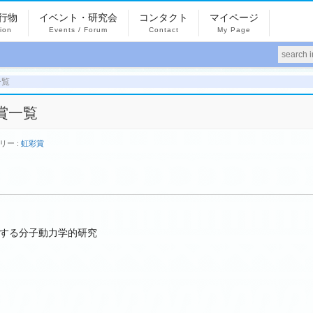
行物
イベント・研究会
コンタクト
マイページ
tion
Events / Forum
Contact
My Page
一覧
受賞一覧
リー :
虹彩賞
する分子動力学的研究