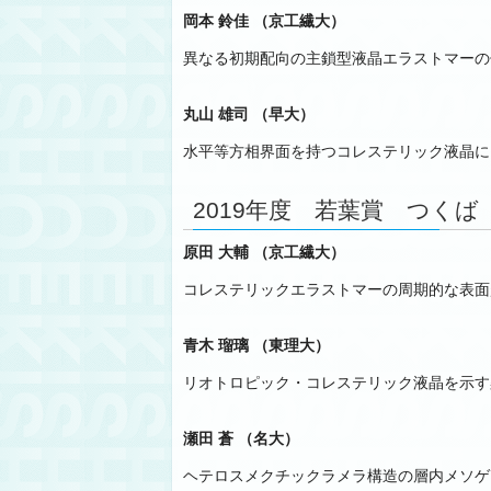
岡本 鈴佳 （京工繊大）
異なる初期配向の主鎖型液晶エラストマーの
丸山 雄司 （早大）
水平等方相界面を持つコレステリック液晶にお
2019年度 若葉賞 つくば
原田 大輔 （京工繊大）
コレステリックエラストマーの周期的な表面
青木 瑠璃 （東理大）
リオトロピック・コレステリック液晶を示す
瀬田 蒼 （名大）
ヘテロスメクチックラメラ構造の層内メソゲ