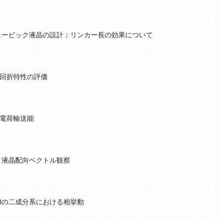
連続キュービック液晶の設計：リンカー長の効果について
回折特性の評価
電荷輸送能
と液晶配向ベクトル観察
CBの二成分系における相挙動