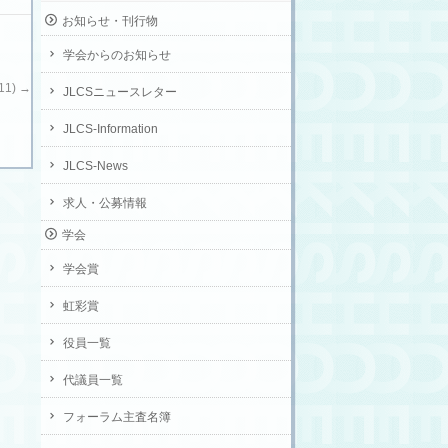
お知らせ・刊行物
学会からのお知らせ
11)
→
JLCSニュースレター
JLCS-Information
JLCS-News
求人・公募情報
学会
学会賞
虹彩賞
役員一覧
代議員一覧
フォーラム主査名簿