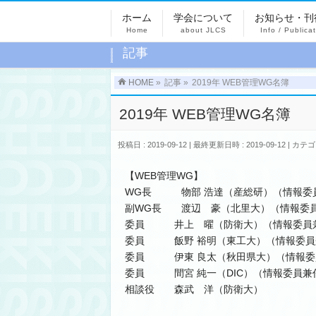
ホーム
学会について
お知らせ・刊
Home
about JLCS
Info / Publica
記事
HOME
»
記事
»
2019年 WEB管理WG名簿
2019年 WEB管理WG名簿
投稿日 : 2019-09-12
最終更新日時 : 2019-09-12
カテゴ
【WEB管理WG】
WG長 物部 浩達（産総研）（情報委
副WG長 渡辺 豪（北里大）（情報委
委員 井上 曜（防衛大）（情報委員
委員 飯野 裕明（東工大）（情報委員
委員 伊東 良太（秋田県大）（情報委
委員 間宮 純一（DIC）（情報委員兼
相談役 森武 洋（防衛大）