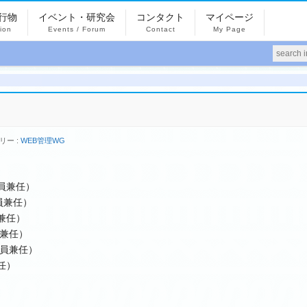
行物
イベント・研究会
コンタクト
マイページ
tion
Events / Forum
Contact
My Page
リー :
WEB管理WG
員兼任）
員兼任）
兼任）
兼任）
員兼任）
任）