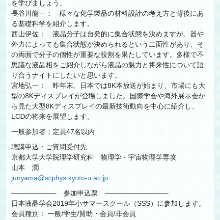
を学びましょう。
長谷川龍一： 様々な化学製品の材料設計の考え方と背後にあ
る基礎科学を紹介します。
西山伊佐： 液晶分子は自発的に集合状態を決めますが、器や
外力によっても集合状態が決められるという二面性があり、そ
の両面で分子の個性が重要な役割を果たしています。多様で不
思議な液晶相をご紹介しながら液晶の魅力と将来性について語
り合うナイトにしたいと思います。
宮地弘一： 昨年末、日本では8K本放送が始まり、市場にも大
型の8Kディスプレイが登場しました。国際学会や海外展示会か
ら見た大型8Kディスプレイの最新技術動向を中心に紹介し、
LCDの将来を展望します。
一般参加者；定員47名以内
聴講申込・ご質問受付先
京都大学大学院理学研究科 物理学・宇宙物理学専攻
山本 潤
junyama@scphys.kyoto-u.ac.jp
——————– 参加申込票 —————————-
日本液晶学会2019年小サマースクール（SSS）に参加します。
会員種別： 一般/学生/賛助・会員/非会員