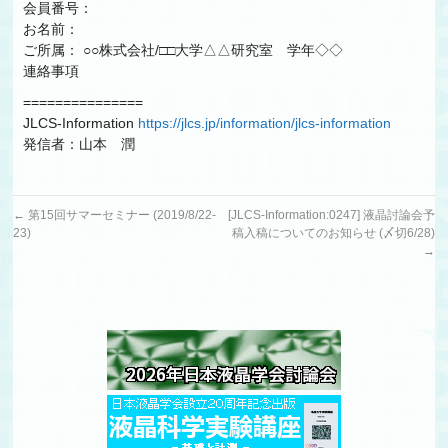
会員番号：
お名前：
ご所属： ○○株式会社/□□大学△△研究室 学年◇◇
連絡事項
===============
JLCS-Information
https://jlcs.jp/information/jlcs-information
発信者：山本 潤
←
第15回サマーセミナー (2019/8/22-
[JLCS-Information:0247] 液晶討論会予
23)
稿入稿についてのお知らせ (〆切6/28)
→