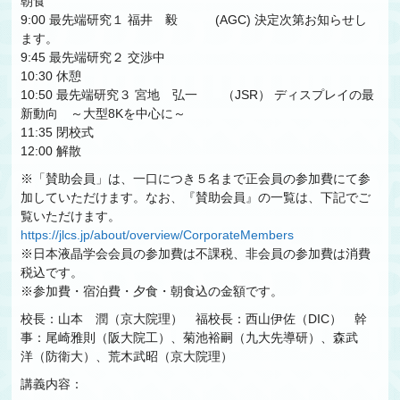
朝食
9:00 最先端研究１ 福井 毅 (AGC) 決定次第お知らせし
ます。
9:45 最先端研究２ 交渉中
10:30 休憩
10:50 最先端研究３ 宮地 弘一 （JSR） ディスプレイの最
新動向 ～大型8Kを中心に～
11:35 閉校式
12:00 解散
※「賛助会員」は、一口につき５名まで正会員の参加費にて参
加していただけます。なお、『賛助会員』の一覧は、下記でご
覧いただけます。
https://jlcs.jp/about/overview/CorporateMembers
※日本液晶学会会員の参加費は不課税、非会員の参加費は消費
税込です。
※参加費・宿泊費・夕食・朝食込の金額です。
校長：山本 潤（京大院理） 福校長：西山伊佐（DIC） 幹
事：尾崎雅則（阪大院工）、菊池裕嗣（九大先導研）、森武
洋（防衛大）、荒木武昭（京大院理）
講義内容：