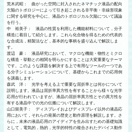
荒木武昭： 曲がった空間に封入されたネマチック液晶の配向
欠陥のトポロジーによって引き起こされる非平衡・非線形現象
に関する研究を中心に、液晶のトポロジカル欠陥について議論
を行う。
中 裕美子： 液晶の性質を利用した機能材料について，分子
構造に着目して紹介します。これら化合物を得るための代表的
な合成法，精製法など，基本的な事柄を盛り込んで解説しま
す。
渡辺 豪： 液晶研究において、マクロな機能・物性とミクロ
な構造・挙動との相関を明らかにすることは大変重要なテーマ
です。このような課題を解決する上で有用なツールの一つであ
る分子シミュレーションについて、基礎からこれまでの応用例
を講義します。
森武 洋： 光学を考える上で重要な屈折率とは何かについて
説明します。液晶は屈折率異方性を有することから様々な光学
応用が行われていますが、液晶の屈折率異方性とその異方性を
有する液晶中での光の伝搬について解説します。
山口留美子： ディスプレイおよびディスプレイ以外の液晶応
用において，それらの発展の歴史と動作原理を解説します。さ
らに，未来の液晶応用のアイディアを生み出すための基礎知識
として，電気的，熱的，光学的特性の複合されたデバイス動作