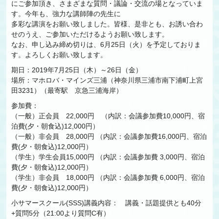
にご参加頂き、さまざまな質問・議論・交流の場となっていま
す。今年も、強力な講師陣の先生に
多彩な講演をお願い致しました。皆様、是非とも、お誘い合わ
せのうえ、ご参加いただけるようお願い致します。
なお、申し込み締め切りは、6月25日（火）を予定しておりま
す。よろしくお願い致します。
期日：2019年7月25日（木）～26日（金）
場所：マホロバ・マインズ三浦（神奈川県三浦市南下浦町上宮
田3231）（最寄駅 京急三浦海岸）
参加費：
（一般）正会員 22,000円 （内訳：会議参加費10,000円、宿
泊費(夕・朝食込)12,000円）
（一般）非会員 28,000円 （内訳：会議参加費16,000円、宿泊
費(夕・朝食込)12,000円）
（学生）学生会員15,000円 （内訳：会議参加費 3,000円、宿泊
費(夕・朝食込)12,000円）
（学生）非会員 18,000円 （内訳：会議参加費 6,000円、宿泊
費(夕・朝食込)12,000円）
小サマースクール(SSS)講義内容： 講義・話題提供とも40分
+質問5分（21:00より質問C有）