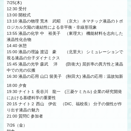
7/25(木)
12:30 受付
13:00 開校式
13:10 液晶の物理 荒木 武昭 （京大） ネマチック液晶のトポ
ロジカル欠陥の連結性による非平衡・非線形現象
13:55 液晶の化学 中 裕美子 （東理大） 機能材料を志向した
液晶性化合物
14:40 休憩
15:00 液晶の理論 渡辺 豪 （北里大） シミュレーションで
視る液晶の分子ダイナミクス
15:45 液晶の光学 森武 洋 (防衛大) 屈折率の異方性と液晶
中での光の伝搬
16:30 液晶の応用 山口 留美子 (秋田大) 液晶の応用：温故知新
18:00 夕食
19:30 ナイト１ 長谷川 龍一 (三菱ケミカル) 企業の研究開発
における基礎科学の重要性
20:15 ナイト２ 西山 伊佐 （DIC、福校長） 分子の個性が作
り出す液晶の魅力
21:00 質問C 参加者
7/26（金）