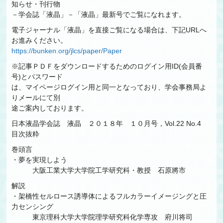
知らせ・刊行物
－学会誌「液晶」－「液晶」最新号でご覧になれます。
電子ジャーナル「液晶」を直接ご覧になる場合は、下記URLへ
お進みください。
https://bunken.org/jlcs/paper/Paper
※記事ＰＤＦをダウンロードするためのログイン用ID(会員番
号)とパスワード
は、マイページログイン用と同一となっており、学会事務局よ
りメールにて別
途ご案内しております。
日本液晶学会誌 液晶 ２０１８年 １０月号，Vol.22 No.4
目次抜粋
巻頭言
・夢を実現しよう
大阪工業大学大学院工学研究科・教授 石原將市
解説
・架橋性セルロース誘導体によるフルカラーイメージングと圧
力センシング
東京理科大学大学院理学研究科化学専攻 府川将司