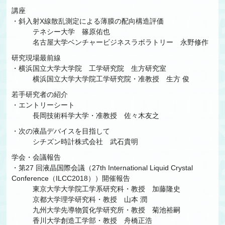
講座
・斜入射X線散乱測定による薄膜の配向構造評価
テネシー大学 篠原佑也
名古屋大学ベンチャービジネスラボラトリー 永野修作
研究現場最前線
・横浜国立大学大学院 工学研究院 生方研究室
横浜国立大学大学院工学研究院・准教授 生方 俊
若手研究者の紹介
・エントリーシート
長岡技術科学大学・准教授 佐々木友之
・次の液晶デバイスを目指して
シチズン時計株式会社 武石貴明
学会・会議報告
・第27 回液晶国際会議（27th International Liquid Crystal
Conference（ILCC2018））開催報告
東京大学大学院工学系研究科・教授 加藤隆史
京都大学理学研究科・教授 山本 潤
九州大学先導物質化学研究所・教授 菊池裕嗣
香川大学創造工学部・教授 舟橋正浩