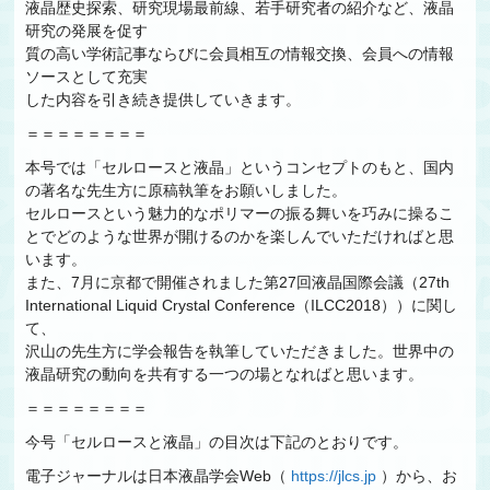
液晶歴史探索、研究現場最前線、若手研究者の紹介など、液晶
研究の発展を促す
質の高い学術記事ならびに会員相互の情報交換、会員への情報
ソースとして充実
した内容を引き続き提供していきます。
＝＝＝＝＝＝＝＝
本号では「セルロースと液晶」というコンセプトのもと、国内
の著名な先生方に原稿執筆をお願いしました。
セルロースという魅力的なポリマーの振る舞いを巧みに操るこ
とでどのような世界が開けるのかを楽しんでいただければと思
います。
また、7月に京都で開催されました第27回液晶国際会議（27th
International Liquid Crystal Conference（ILCC2018））に関し
て、
沢山の先生方に学会報告を執筆していただきました。世界中の
液晶研究の動向を共有する一つの場となればと思います。
＝＝＝＝＝＝＝＝
今号「セルロースと液晶」の目次は下記のとおりです。
電子ジャーナルは日本液晶学会Web（
https://jlcs.jp
）から、お