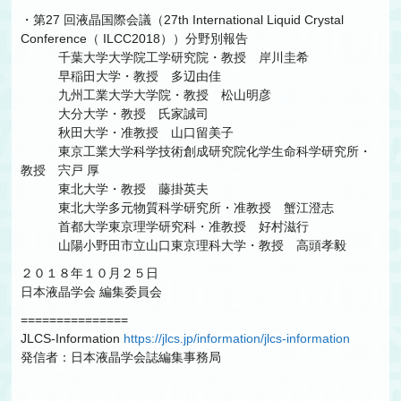
・第27 回液晶国際会議（27th International Liquid Crystal
Conference（ ILCC2018））分野別報告
千葉大学大学院工学研究院・教授 岸川圭希
早稲田大学・教授 多辺由佳
九州工業大学大学院・教授 松山明彦
大分大学・教授 氏家誠司
秋田大学・准教授 山口留美子
東京工業大学科学技術創成研究院化学生命科学研究所・
教授 宍戸 厚
東北大学・教授 藤掛英夫
東北大学多元物質科学研究所・准教授 蟹江澄志
首都大学東京理学研究科・准教授 好村滋行
山陽小野田市立山口東京理科大学・教授 高頭孝毅
２０１８年１０月２５日
日本液晶学会 編集委員会
===============
JLCS-Information
https://jlcs.jp/information/jlcs-information
発信者：日本液晶学会誌編集事務局