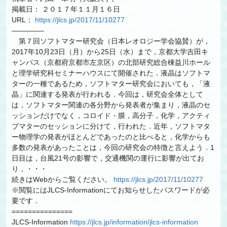
掲載日： ２０１７年１１月１６日
URL：
https://jlcs.jp/2017/11/10277
————–
第７回ソフトマター研究会（日本レオロジー学会協賛）が，
2017年10月23日（月）から25日（水）まで，京都大学吉田キ
ャンパス（京都府京都市左京区）の北部研究総合棟益川ホール
と理学研究科セミナーハウスにて開催された．液晶はソフトマ
ターの一種であるため，ソフトマター研究会においても，「液
晶」に関連する発表が行われる．今回は，研究会全体として
は，ソフトマター関連の各分野から発表者が集まり，液晶のセ
ッションだけでなく，コロイド・膜，高分子，化学，アクティ
ブマターのセッションに分けて，行われた．近年，ソフトマタ
ー物理学の発表がほとんどであったのと比べると，化学からも
多数の発表があったことは，今回の研究会の特徴と言えよう．1
日目は，台風21号の影響で，交通機関の運行に影響が出てお
り，・・・
続きはWebからご覧ください。
https://jlcs.jp/2017/11/10277
※閲覧にはJLCS-Informationにてお知らせしたパスワードが必
要です．
===============
JLCS-Information
https://jlcs.jp/information/jlcs-information