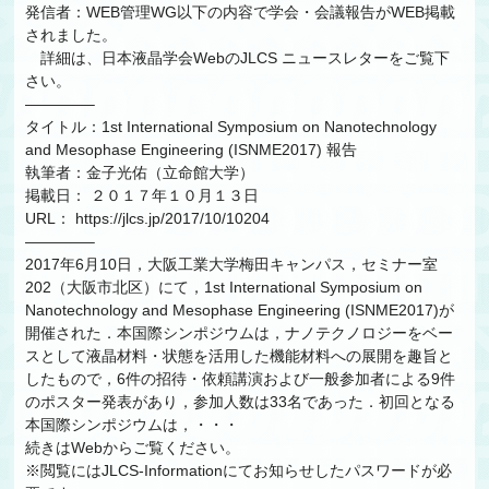
発信者：WEB管理WG
以下の内容で学会・会議報告がWEB掲載
されました。
詳細は、日本液晶学会WebのJLCS ニュースレターをご覧下
さい。
————–
タイトル：1st International Symposium on Nanotechnology
and Mesophase Engineering (ISNME2017) 報告
執筆者：金子光佑（立命館大学）
掲載日： ２０１７年１０月１３日
URL： https://jlcs.jp/2017/10/10204
————–
2017年6月10日，大阪工業大学梅田キャンパス，セミナー室
202（大阪市北区）にて，1st International Symposium on
Nanotechnology and Mesophase Engineering (ISNME2017)が
開催された．本国際シンポジウムは，ナノテクノロジーをベー
スとして液晶材料・状態を活用した機能材料への展開を趣旨と
したもので，6件の招待・依頼講演および一般参加者による9件
のポスター発表があり，参加人数は33名であった．初回となる
本国際シンポジウムは，・・・
続きはWebからご覧ください。
※閲覧にはJLCS-Informationにてお知らせしたパスワードが必