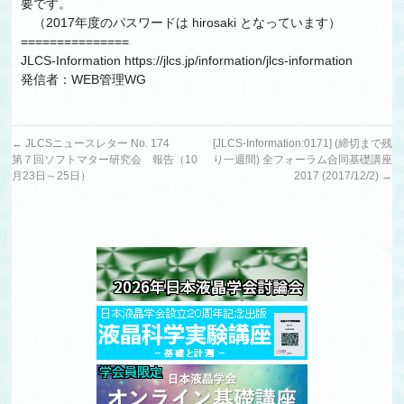
要です。
（2017年度のパスワードは hirosaki となっています）
===============
JLCS-Information https://jlcs.jp/information/jlcs-information
発信者：WEB管理WG
←
JLCSニュースレター No. 174
[JLCS-Information:0171] (締切まで残
第７回ソフトマター研究会 報告（10
り一週間) 全フォーラム合同基礎講座
月23日～25日）
2017 (2017/12/2)
→