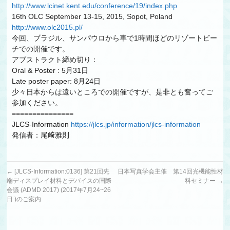
http://www.lcinet.kent.edu/conference/19/index.php
16th OLC September 13-15, 2015, Sopot, Poland
http://www.olc2015.pl/
今回、ブラジル、サンパウロから車で1時間ほどのリゾートビー
チでの開催です。
アブストラクト締め切り：
Oral & Poster : 5月31日
Late poster paper: 8月24日
少々日本からは遠いところでの開催ですが、是非とも奮ってご
参加ください。
===============
JLCS-Information
https://jlcs.jp/information/jlcs-information
発信者：尾﨑雅則
←
[JLCS-Information:0136] 第21回先
日本写真学会主催 第14回光機能性材
端ディスプレイ材料とデバイスの国際
料セミナー
→
会議 (ADMD 2017) (2017年7月24~26
日 )のご案内