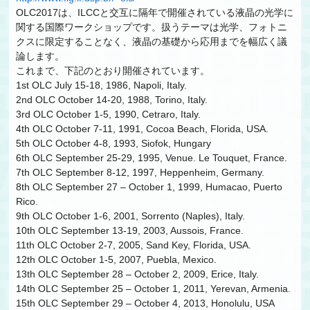
OLC2017は、ILCCと交互に隔年で開催されている液晶の光学に
関する国際ワークショップです。扱うテーマは光学、フォトニ
クスに限定することなく、液晶の基礎から応用までを幅広く議
論します。
これまで、下記のとおり開催されています。
1st OLC July 15-18, 1986, Napoli, Italy.
2nd OLC October 14-20, 1988, Torino, Italy.
3rd OLC October 1-5, 1990, Cetraro, Italy.
4th OLC October 7-11, 1991, Cocoa Beach, Florida, USA.
5th OLC October 4-8, 1993, Siofok, Hungary
6th OLC September 25-29, 1995, Venue. Le Touquet, France.
7th OLC September 8-12, 1997, Heppenheim, Germany.
8th OLC September 27 – October 1, 1999, Humacao, Puerto
Rico.
9th OLC October 1-6, 2001, Sorrento (Naples), Italy.
10th OLC September 13-19, 2003, Aussois, France.
11th OLC October 2-7, 2005, Sand Key, Florida, USA.
12th OLC October 1-5, 2007, Puebla, Mexico.
13th OLC September 28 – October 2, 2009, Erice, Italy.
14th OLC September 25 – October 1, 2011, Yerevan, Armenia.
15th OLC September 29 – October 4, 2013, Honolulu, USA