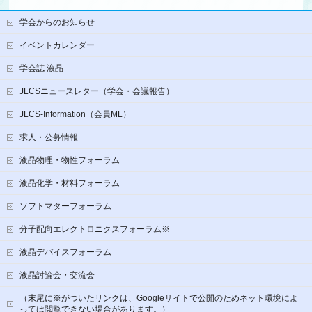
学会からのお知らせ
イベントカレンダー
学会誌 液晶
JLCSニュースレター（学会・会議報告）
JLCS-Information（会員ML）
求人・公募情報
液晶物理・物性フォーラム
液晶化学・材料フォーラム
ソフトマターフォーラム
分子配向エレクトロニクスフォーラム※
液晶デバイスフォーラム
液晶討論会・交流会
（末尾に※がついたリンクは、Googleサイトで公開のためネット環境によ
っては閲覧できない場合があります。）