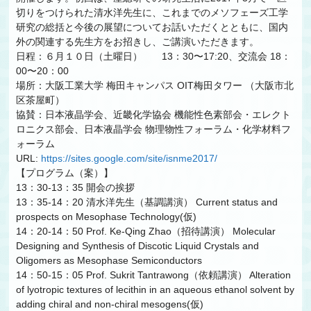
切りをつけられた清水洋先生に、これまでのメソフェーズ工学
研究の総括と今後の展望についてお話いただくとともに、国内
外の関連する先生方をお招きし、ご講演いただきます。
日程：６月１０日（土曜日） 13：30〜17:20、交流会 18：
00〜20：00
場所：大阪工業大学 梅田キャンパス OIT梅田タワー （大阪市北
区茶屋町）
協賛：日本液晶学会、近畿化学協会 機能性色素部会・エレクト
ロニクス部会、日本液晶学会 物理物性フォーラム・化学材料フ
ォーラム
URL:
https://sites.google.com/site/isnme2017/
【プログラム（案）】
13：30-13：35 開会の挨拶
13：35-14：20 清水洋先生（基調講演） Current status and
prospects on Mesophase Technology(仮)
14：20-14：50 Prof. Ke-Qing Zhao（招待講演） Molecular
Designing and Synthesis of Discotic Liquid Crystals and
Oligomers as Mesophase Semiconductors
14：50-15：05 Prof. Sukrit Tantrawong（依頼講演） Alteration
of lyotropic textures of lecithin in an aqueous ethanol solvent by
adding chiral and non-chiral mesogens(仮)