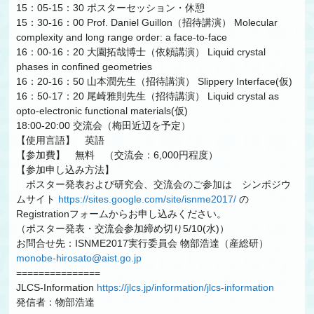
15：05-15：30 ポスターセッション・休憩
15：30-16：00 Prof. Daniel Guillon（招待講演） Molecular
complexity and long range order: a face-to-face
16：00-16：20 大園拓哉博士（依頼講演） Liquid crystal
phases in confined geometries
16：20-16：50 山本潤先生（招待講演） Slippery Interface(仮)
16：50-17：20 尾崎雅則先生（招待講演） Liquid crystal as
opto-electronic functional materials(仮)
18:00-20:00 交流会（梅田近辺を予定）
【使用言語】 英語
【参加費】 無料 （交流会：6,000円程度）
【参加申し込み方法】
ポスター発表および研究会、交流会のご参加は シンポジウ
ムサイト
https://sites.google.com/site/isnme2017/
の
Registrationフォームからお申し込みください。
（ポスター発表・交流会参加締め切り5/10(水)）
お問合せ先：ISNME2017実行委員会 物部浩達（産総研）
monobe-hirosato@aist.go.jp
===============
JLCS-Information
https://jlcs.jp/information/jlcs-information
発信者：物部浩達