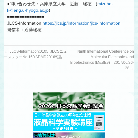
●問い合わせ先：兵庫県立大学 近藤 瑞穂 (
mizuho-
k@eng.u-hyogo.ac.jp
)
===============
JLCS-Information
https://jlcs.jp/information/jlcs-information
発信者：近藤瑞穂
←
[JLCS-Information:0105] JLCSニュ
Ninth International Conference on
ースレターNo.160 ADMD2016報告
Molecular Electronics and
Bioelectronics (M&BE9) 2017/06/26-
28
→