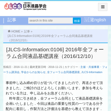
記事
English
HOME
»
記事
»
[JLCS-Information:0106] 2016年全フォーラム合同液晶基礎講座
（2016/12/10）
[JLCS-Information:0106] 2016年全フォー
ラム合同液晶基礎講座（2016/12/10）
投稿日 : 2016-11-21
最終更新日時 : 2016-11-21
カテゴリー :
主催・共催事業・フォ
ーラム講演会
,
学会からのお知らせ
,
全フォーラム合同基礎講座
,
JLCS-Information
事前申し込み締め切りが近づいてきましたので、再送させて頂
きました。ご検討のほどよろしくお願いします。参加を考えら
れている方は、申し込みをお急ぎください。
昨年度に引き続き，全フォーラム合同として液晶基礎講座を
企画いたしました．今回は液晶の重要な性質の一つである分子
配向に着目し，作製方法と評価法を基礎から教えて頂きます．