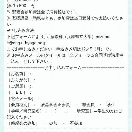
(学生) 500 円
※ 懇親会参加費は全て消費税込です．
※ 基礎講座・懇親会とも、参加費は当日受付でお支払いくださ
い．
●申し込み方法
下記フォームにより, 近藤瑞穂（兵庫県立大学）mizuho-
k@eng.u-hyogo.ac.jp
までお申し込みください．申込み〆切は12／5（月）です．
※ お申込みメールのタイトルは「全フォーラム合同基礎講座申
し込み」として下さい．
================お申し込みフォーム==================
［お名前］ ：
［ふりがな］ ：
［ご所属］ ：
［ＴＥＬ］ ：
［電子メール］ ：
［会員種別］ ： 液晶学会正会員 ・ 非会員 ・ 学生
［学年／研究室名］： ［ ／ 研究室］→学生の方はご
記入ください
［懇親会の参加］ ： 参加 ・ 不参加
==================================================