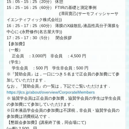
15：05－15：25（20分） 休憩
15：25－16：25（60分） FTIRの基礎と測定事例
(澤田寛己(サーモフィッシャーサ
イエンティフィック株式会社))
16：25－17：25（60分） 薄膜のX線散乱-液晶性高分子薄膜を
中心に-(永野修作(名古屋大学))
17：25－17：30（5分） 閉会挨拶
【参加費】
（一般）
正会員 ：3,000円 非会員 ：4,500 円
（学生）
学生会員 ：500 円 学生非会員：500 円
※『賛助会員』は，一口につき５名まで正会員の参加費にて参
加していただけます．
なお，『賛助会員』の一覧は，下記でご覧いただけます．
https://jlcs.jp/about/overview/CorporateMembers
※ 協賛学会員は正会員の参加費，協賛学会員の学生は学生会員
の参加費にて参加していただけます．
※日本液晶学会会員の参加費は不課税，非会員・協賛学会員の
参加費は消費税込です．
【懇親会参加費】(講座終了後，同会場にて)
(一般) 2,500 円