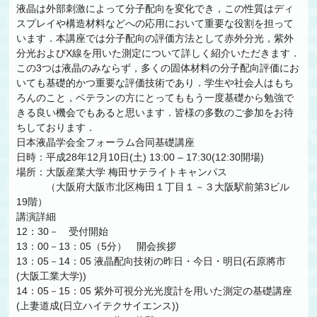
液晶は外部刺激によって分子配向を変化でき，この性質はディ
スプレイや構造材料などへの応用において重要な役割を担って
います．本講座では分子配向の評価方法として赤外分光，紫外
分光およびX線を用いた測定について詳しく紹介いただきます．
この3つは液晶のみならず，多くの固体材料の分子配向評価にお
いても基礎的かつ重要な評価技術であり．学生や社会人はもち
ろんのこと，ベテランの方にとってももう一度基礎から勉強で
きる良い機会でもあると思います．皆様の多数のご参加をお待
ちしております．
日本液晶学会全フォーラム合同基礎講座
日時：平成28年12月10日(土) 13:00 – 17:30(12:30開場)
場所：大阪産業大学 梅田サテライトキャンパス
（大阪府大阪市北区梅田１丁目１－３大阪駅前第3ビル
19階）
講演詳細
12：30－ 受付開始
13：00－13：05（5分） 開会挨拶
13：05－14：05 液晶配向技術の昨日・今日・明日(石原將市
(大阪工業大学))
14：05－15：05 紫外可視分光光度計を用いた測定の基礎講座
(上妻道成(日立ハイテクサイエンス))