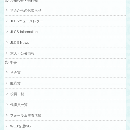
お知らせ・刊行物
学会からのお知らせ
JLCSニュースレター
JLCS-Information
JLCS-News
求人・公募情報
学会
学会賞
虹彩賞
役員一覧
代議員一覧
フォーラム主査名簿
WEB管理WG