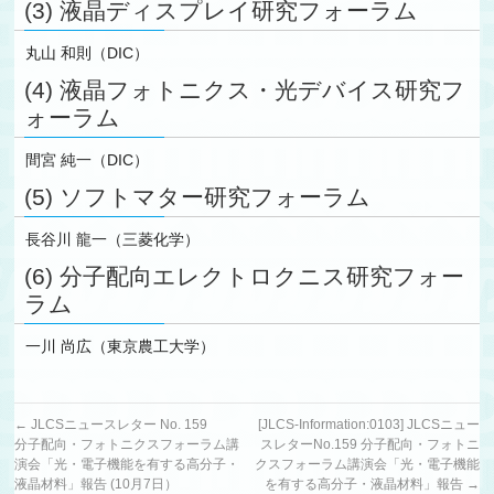
(3) 液晶ディスプレイ研究フォーラム
丸山 和則（DIC）
(4) 液晶フォトニクス・光デバイス研究フ
ォーラム
間宮 純一（DIC）
(5) ソフトマター研究フォーラム
長谷川 龍一（三菱化学）
(6) 分子配向エレクトロクニス研究フォー
ラム
一川 尚広（東京農工大学）
←
JLCSニュースレター No. 159
[JLCS-Information:0103] JLCSニュー
分子配向・フォトニクスフォーラム講
スレターNo.159 分子配向・フォトニ
演会「光・電子機能を有する高分子・
クスフォーラム講演会「光・電子機能
液晶材料」報告 (10月7日）
を有する高分子・液晶材料」報告
→