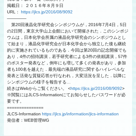
掲載日： ２０１６年８月９日
URL：
https://jlcs.jp/2016/08/9092
————–
第20回液晶化学研究会シンポジウムが，2016年7月4日，5日
の2日間，東京大学山上会館において開催された．このシンポジ
ウムは，日本化学会所属の液晶化学研究会のシンポジウムとし
て始まり，液晶化学研究会が日本化学会から独立した後も継続
的に実施されているものである．今回は第20回の記念開催でも
あり，4件の招待講演，若手研究者による3件の依頼講演，57件
のポスター発表など，例年にも増して多くの発表があり，参加
者も100名を越えた．最先端の液晶研究に関するハイレベルな
発表と活発な質疑応答が行なわれ，大変活況を呈した．以降に
シンポジウムの様子を報告する…
続きはWebからご覧ください。 <
https://jlcs.jp/2016/08/9092
>
※閲覧にはJLCS-Informationにてお知らせしたパスワードが必
要です。
===============
JLCS-Information
https://jlcs.jp/information/jlcs-information
発信者：WEB管理WG