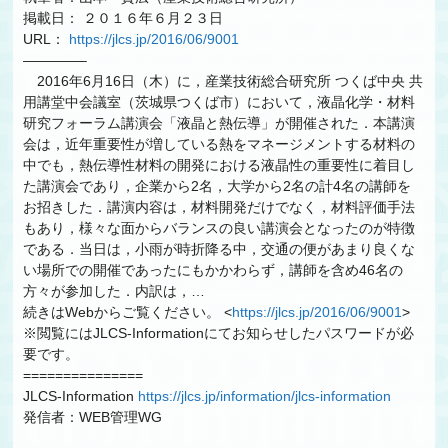
掲載日： ２０１６年６月２３日
URL：
https://jlcs.jp/2016/06/9001
————–
2016年6月16日（木）に，産業技術総合研究所 つくば中央 共
用講堂中会議室（茨城県つくば市）において，液晶化学・材料
研究フォーラム講演会「液晶と熱伝導」が開催された．本講演
会は，近年重要性が増している熱をマネージメントする材料の
中でも，熱伝導性材料の開発における液晶性の重要性に着目し
た講演会であり，企業から2名，大学から2名の計4名の講師を
お招きした．講演内容は，材料開発だけでなく，材料評価手法
もあり，様々な面からバランスの良い講演会となったのが特徴
である．当日は，小雨が時折降る中，交通の便があまり良くな
い場所での開催であったにもかかわらず，講師を含め46名の
方々が参加した．内訳は，…
続きはWebからご覧ください。 <
https://jlcs.jp/2016/06/9001
>
※閲覧にはJLCS-Informationにてお知らせしたパスワードが必
要です。
===============
JLCS-Information
https://jlcs.jp/information/jlcs-information
発信者：WEB管理WG