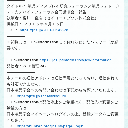
————–
タイトル： 液晶ディスプレイ研究フォーラム／液晶フォトニク
ス・光デバイスフォーラム合同講演会 報告
執筆者：富川 直樹（セイコーエプソン株式会社）
掲載日： ２０１６年４月１５日
URL：
https://jlcs.jp/2016/04/8828
————–
※閲覧にはJLCS-Informationにてお知らせしたパスワードが必
要です。
===============
JLCS-Information
https://jlcs.jp/information/jlcs-information
発信者：WEB管理WG
———————
本メールの送信アドレスは送信専用となっており、返信されて
も対応できません。
日本液晶学会へのお問い合わせは下記からお願いいたします。
URL:
https://jlcs.jp/access/inquiry
JLCS-Informationの配信停止をご希望の方、配信先の変更をご
希望の方は
日本液晶学会マイページへログインの上、登録データをご変更
ください。
URL:
https://bunken.org/jlcs/mypage/Login