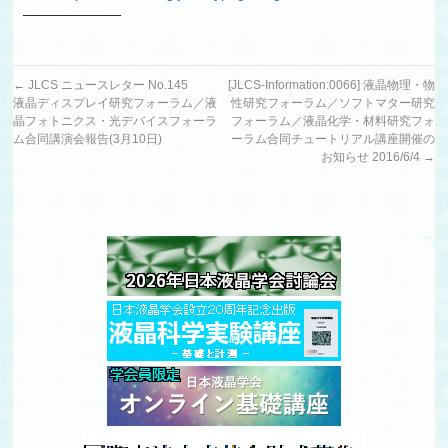
———————
←
JLCS ニュースレター No.145
[JLCS-Information:0066] 液晶物理・物
液晶ディスプレイ研究フォーラム／液
性研究フォーラム／ソフトマター研究
晶フォトニクス・光デバイスフォーラ
フォーラム／液晶化学・材料研究フォ
ム合同講演会報告(3月10日)
ーラム合同チュートリアル講座開催の
お知らせ 2016/6/4
→