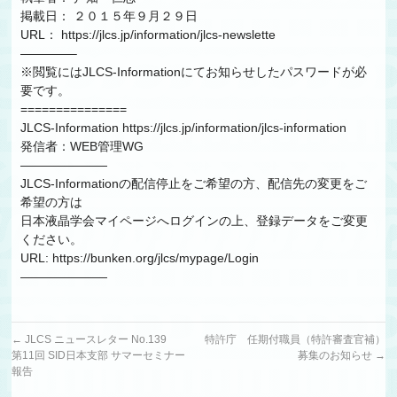
掲載日： ２０１５年９月２９日
URL： https://jlcs.jp/information/jlcs-newslette
————–
※閲覧にはJLCS-Informationにてお知らせしたパスワードが必
要です。
===============
JLCS-Information https://jlcs.jp/information/jlcs-information
発信者：WEB管理WG
———————
JLCS-Informationの配信停止をご希望の方、配信先の変更をご
希望の方は
日本液晶学会マイページへログインの上、登録データをご変更
ください。
URL: https://bunken.org/jlcs/mypage/Login
———————
←
JLCS ニュースレター No.139
特許庁 任期付職員（特許審査官補）
第11回 SID日本支部 サマーセミナー
募集のお知らせ
→
報告