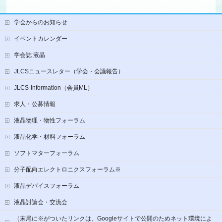
学会からのお知らせ
イベントカレンダー
学会誌 液晶
JLCSニュースレター（学会・会議報告）
JLCS-Information（会員ML）
求人・公募情報
液晶物理・物性フォーラム
液晶化学・材料フォーラム
ソフトマターフォーラム
分子配向エレクトロニクスフォーラム※
液晶デバイスフォーラム
液晶討論会・交流会
（末尾に※がついたリンクは、Googleサイトで公開のためネット環境によ