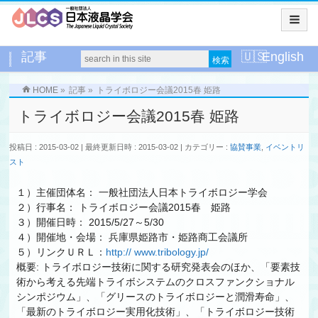
記事
English
HOME
»
記事
»
トライボロジー会議2015春 姫路
トライボロジー会議2015春 姫路
投稿日 : 2015-03-02
最終更新日時 : 2015-03-02
カテゴリー :
協賛事業
,
イベントリ
スト
１）主催団体名： 一般社団法人日本トライボロジー学会
２）行事名： トライボロジー会議2015春 姫路
３）開催日時： 2015/5/27～5/30
４）開催地・会場： 兵庫県姫路市・姫路商工会議所
５）リンクＵＲＬ：
http:// www.tribology.jp/
概要: トライボロジー技術に関する研究発表会のほか、「要素技
術から考える先端トライボシステムのクロスファンクショナル
シンポジウム」、「グリースのトライボロジーと潤滑寿命」、
「最新のトライボロジー実用化技術」、「トライボロジー技術