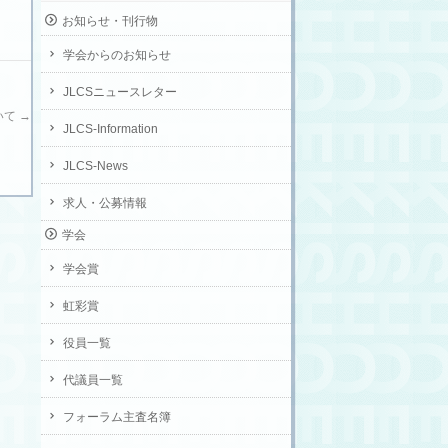
お知らせ・刊行物
学会からのお知らせ
JLCSニュースレター
ついて
→
JLCS-Information
JLCS-News
求人・公募情報
学会
学会賞
虹彩賞
役員一覧
代議員一覧
フォーラム主査名簿