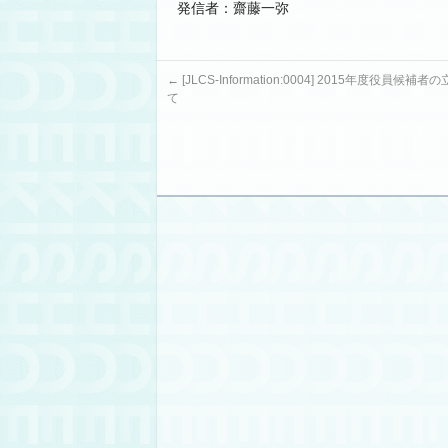
発信者：齋藤一弥
←
[JLCS-Information:00​04] 2015年度役員候
て