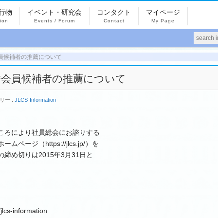
行物
イベント・研究会
コンタクト
マイページ
tion
Events / Forum
Contact
My Page
5] 名誉会員候補者の推薦について
​05] 名誉会員候補者の推薦について
リー :
JLCS-Information
ころにより社員総会にお諮りする
（https://jlcs.jp/）を
め切りは2015年3月31日と
/jlcs-information