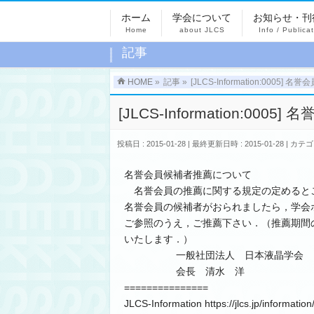
ホーム
学会について
お知らせ・刊
Home
about JLCS
Info / Publica
記事
HOME
»
記事
»
[JLCS-Information:00​0
[JLCS-Information:00
投稿日 : 2015-01-28
最終更新日時 : 2015-01-28
カテゴ
名誉会員候補者推薦について
名誉会員の推薦に関する規定の定めると
名誉会員の候補者がおられましたら，学会ホームページ
ご参照のうえ，ご推薦下さい．（推薦期間の締
いたします．）
一般社団法人 日本液晶学会
会長 清水 洋
===============
JLCS-Information https://jlcs.jp/information