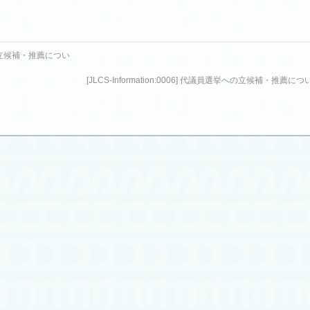
補者の立候補・推薦につ​い
[JLCS-Information:00​06] 代議員選挙への立候補・推薦に