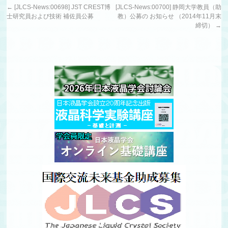
←
[JLCS-News:00698] JST CREST博
[JLCS-News:00700] 静岡大学教員（助
士研究員および技術 補佐員公募
教）公募の お知らせ （2014年11月末
締切）
→