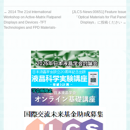
←
2014 The 21st International
[JLCS-News:00651] Feature Issue
Workshop on Active-Matrix Flatpanel
「Optical Materials for Flat Panel
Displays and Devices -TFT
Displays」に投稿ください
→
Technologies and FPD Materials-