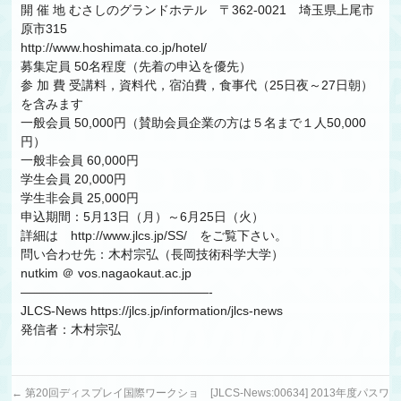
開 催 地 むさしのグランドホテル 〒362-0021 埼玉県上尾市
原市315
http://www.hoshimata.co.jp/hotel/
募集定員 50名程度（先着の申込を優先）
参 加 費 受講料，資料代，宿泊費，食事代（25日夜～27日朝）
を含みます
一般会員 50,000円（賛助会員企業の方は５名まで１人50,000
円）
一般非会員 60,000円
学生会員 20,000円
学生非会員 25,000円
申込期間：5月13日（月）～6月25日（火）
詳細は http://www.jlcs.jp/SS/ をご覧下さい。
問い合わせ先：木村宗弘（長岡技術科学大学）
nutkim ＠ vos.nagaokaut.ac.jp
———————————————-
JLCS-News https://jlcs.jp/information/jlcs-news
発信者：木村宗弘
←
第20回ディスプレイ国際ワークショ
[JLCS-News:00634] 2013年度パスワ