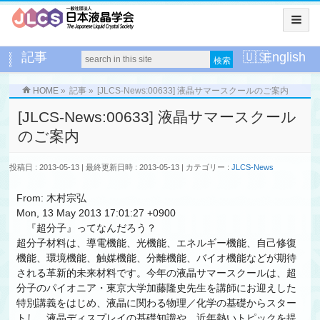
記事
English
HOME
»
記事
»
[JLCS-News:00633] 液晶サマースクールのご案内
[JLCS-News:00633] 液晶サマースクール
のご案内
投稿日 : 2013-05-13
最終更新日時 : 2013-05-13
カテゴリー :
JLCS-News
From: 木村宗弘
Mon, 13 May 2013 17:01:27 +0900
『超分子』ってなんだろう？
超分子材料は、導電機能、光機能、エネルギー機能、自己修復
機能、環境機能、触媒機能、分離機能、バイオ機能などが期待
される革新的未来材料です。今年の液晶サマースクールは、超
分子のパイオニア・東京大学加藤隆史先生を講師にお迎えした
特別講義をはじめ、液晶に関わる物理／化学の基礎からスター
トし、液晶ディスプレイの基礎知識や、近年熱いトピックを提