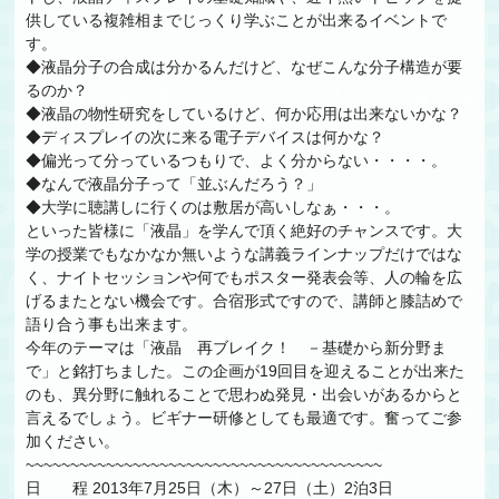
供している複雑相までじっくり学ぶことが出来るイベントで
す。
◆液晶分子の合成は分かるんだけど、なぜこんな分子構造が要
るのか？
◆液晶の物性研究をしているけど、何か応用は出来ないかな？
◆ディスプレイの次に来る電子デバイスは何かな？
◆偏光って分っているつもりで、よく分からない・・・・。
◆なんで液晶分子って「並ぶんだろう？」
◆大学に聴講しに行くのは敷居が高いしなぁ・・・。
といった皆様に「液晶」を学んで頂く絶好のチャンスです。大
学の授業でもなかなか無いような講義ラインナップだけではな
く、ナイトセッションや何でもポスター発表会等、人の輪を広
げるまたとない機会です。合宿形式ですので、講師と膝詰めで
語り合う事も出来ます。
今年のテーマは「液晶 再ブレイク！ －基礎から新分野ま
で」と銘打ちました。この企画が19回目を迎えることが出来た
のも、異分野に触れることで思わぬ発見・出会いがあるからと
言えるでしょう。ビギナー研修としても最適です。奮ってご参
加ください。
~~~~~~~~~~~~~~~~~~~~~~~~~~~~~~~~~~~~~~~~
日 程 2013年7月25日（木）～27日（土）2泊3日