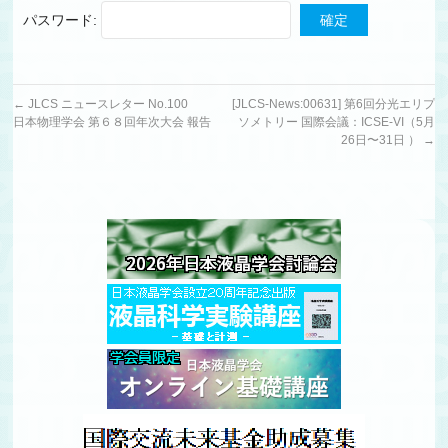
パスワード:
←
JLCS ニュースレター No.100
[JLCS-News:00631] 第6回分光エリプ
日本物理学会 第６８回年次大会 報告
ソメトリー 国際会議：ICSE-VI（5月
26日〜31日 ）
→