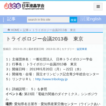
記事
English
HOME
»
記事
»
トライボロジー会議2013春 東京
トライボロジー会議2013春 東京
投稿日 : 2013-01-25
最終更新日時 : 2013-01-25
カテゴリー :
協賛事業
１）主催団体名： 一般社団法人 日本トライボロジー学会
２）行事名： トライボロジー会議2013春 東京
３）開催日時： 2013年5月20日（月）～22日（水）
４）開催地・会場： 国立オリンピック記念青少年総合センター
５）リンクＵＲＬ：
http://www.tribology.jp
６）詳細説明： ５）を参照
イベント名:
第23回「電磁力関連のダイナミクス」シンポジウ
ム
場所:
愛知県名古屋市・愛知県産業労働センター（ウインクあい