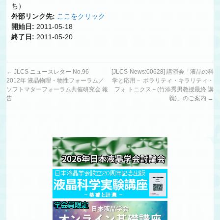
ち）
外部リンク先:
ここをクリック
開始日:
2011-05-18
終了日:
2011-05-20
←
JLCS ニュースレター No.96
[JLCS-News:00628] 講演会「液晶の科
2012年 液晶物理・物性フォーラム／
学と応用－ ポラリティ・キラリティ・
ソフトマターフォーラム共催研究会 報
フォ トニクス－(竹添秀男教授最終 講
告
義)」のご案内
→