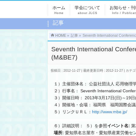
ホーム
学会について
お知らせ・刊
Home
about JLCS
Info / Publica
記事
HOME
»
記事
»
Seventh International Conferenc
Seventh International Confer
(M&BE7)
投稿日 : 2012-11-27
最終更新日時 : 2012-11-27
カテゴ
１）主催団体名： 公益社団法人 応用物理
２）行事名： Seventh International Conferenc
３）開催日時： 2013年3月17日(日)～19日
４）開催地・会場： 福岡県 福岡国際会議
５）リンクＵＲＬ：
http://www.mbe.jp/
６）詳細説明： ５）を参照
イベント名:
第
場所:
愛知県名古屋市・愛知県産業労働セ