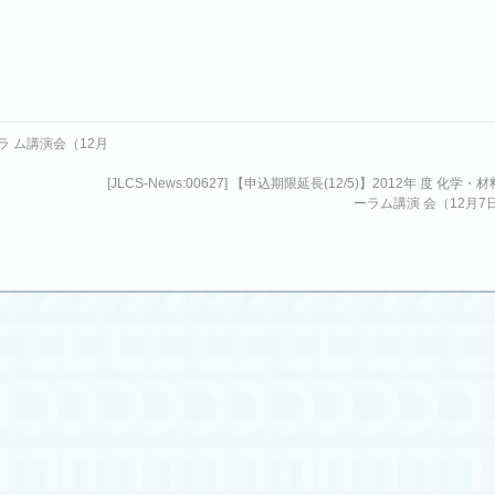
ォーラ ム講演会（12月
[JLCS-News:00627] 【申込期限延長(12/5)】2012年 度 化学・
ーラム講演 会（12月7