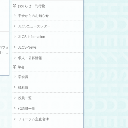
お知らせ・刊行物
学会からのお知らせ
JLCSニュースレター
JLCS-Information
JLCS-News
材料フォ
日）
→
求人・公募情報
学会
学会賞
虹彩賞
役員一覧
代議員一覧
フォーラム主査名簿