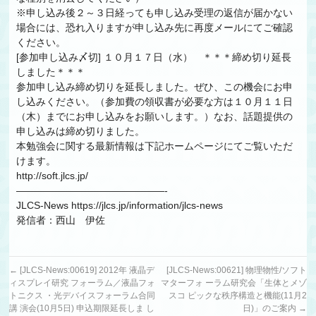
※申し込み後２～３日経っても申し込み受理の返信が届かない
場合には、恐れ入りますが申し込み先に再度メールにてご確認
ください。
[参加申し込み〆切] １０月１７日（水） ＊＊＊締め切り延長
しました＊＊＊
参加申し込み締め切りを延長しました。ぜひ、この機会にお申
し込みください。（参加費の領収書が必要な方は１０月１１日
（木）までにお申し込みをお願いします。）なお、話題提供の
申し込みは締め切りました。
本勉強会に関する最新情報は下記ホームページにてご覧いただ
けます。
http://soft.jlcs.jp/
———————————————-
JLCS-News https://jlcs.jp/information/jlcs-news
発信者：西山 伊佐
←
[JLCS-News:00619] 2012年 液晶デ
[JLCS-News:00621] 物理物性/ソフト
ィスプレイ研究 フォーラム／液晶フォ
マターフォ ーラム研究会「生体とメゾ
トニクス ・光デバイスフォーラム合同
スコ ピックな秩序構造と機能(11月2
講 演会(10月5日) 申込期限延長しま し
日)」のご案内
→