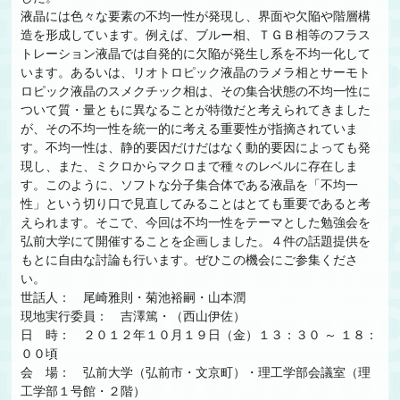
液晶には色々な要素の不均一性が発現し、界面や欠陥や階層構
造を形成しています。例えば、ブルー相、ＴＧＢ相等のフラス
トレーション液晶では自発的に欠陥が発生し系を不均一化して
います。あるいは、リオトロピック液晶のラメラ相とサーモト
ロピック液晶のスメクチック相は、その集合状態の不均一性に
ついて質・量ともに異なることが特徴だと考えられてきました
が、その不均一性を統一的に考える重要性が指摘されていま
す。不均一性は、静的要因だけだはなく動的要因によっても発
現し、また、ミクロからマクロまで種々のレベルに存在しま
す。このように、ソフトな分子集合体である液晶を「不均一
性」という切り口で見直してみることはとても重要であると考
えられます。そこで、今回は不均一性をテーマとした勉強会を
弘前大学にて開催することを企画しました。４件の話題提供を
もとに自由な討論も行います。ぜひこの機会にご参集くださ
い。
世話人： 尾崎雅則・菊池裕嗣・山本潤
現地実行委員： 吉澤篤・（西山伊佐）
日 時： ２０１２年１０月１９日（金）１３：３０ ～ １８：
００頃
会 場： 弘前大学（弘前市・文京町）・理工学部会議室（理
工学部１号館・２階）