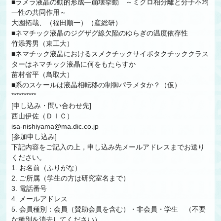
■ラメラ液晶の動的形成―崩壊挙動 ～ミクロ相分離と分子不均
一性の共同作用～
大園拓哉、（福田順一）（産総研）
■ネマチック液晶のジグザグ線欠陥のゆらぎの温度依存性
竹添秀男（東工大）
■ネマチック液晶におけるスメクチックサイボタクチッククラス
ターはネマチック液晶に何をもたらすか
苗村省平（鳥取大）
■系のスケールは液晶相転移の制御パラメタか？（仮）
**********
[申し込み・問い合わせ先]
西山伊佐（ＤＩＣ）
isa-nishiyama@ma.dic.co.jp
[参加申し込み]
下記内容をご記入の上，申し込み先メールアドレスまでお送り
ください。
1. お名前（ふりがな）
2. ご所属（学生の方は研究室名まで）
3. 電話番号
4. メールアドレス
5. 会員種別：会員（賛助会員を含む）・非会員・学生 （不要
な種別を消去してください）