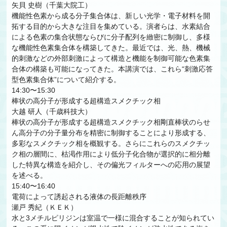
矢貝 史樹（千葉大院工）
機能性色素から成る分子集合体は、新しい光学・電子材料を開
拓する目的から大きな注目を集めている。演者らは、水素結合
による色素の集合状態ならびに分子配列を緻密に制御し、多様
な機能性色素集合体を構築してきた。最近では、光、熱、機械
的刺激などの外部刺激によって構造と機能を制御可能な色素集
合体の構築も可能になってきた。本講演では、これら“刺激応答
型色素集合体”について紹介する。
14:30〜15:30
棒状の高分子が形成する超構造スメクチック相
大越 研人（千歳科技大）
棒状の高分子が形成する超構造スメクチック相剛直棒状のらせ
ん高分子の分子量分布を精密に制御することにより形成する、
多彩なスメクチック相を概観する。さらにこれらのスメクチッ
ク相の層間に、枯渇作用により低分子化合物が選択的に相分離
した特異な構造を紹介し、その偏光フィルターへの応用の展望
を述べる。
15:40〜16:40
電荷によって誘起される液体の長距離秩序
瀬戸 秀紀（ＫＥＫ）
水と3メチルピリジンは室温で一様に混合することが知られてい