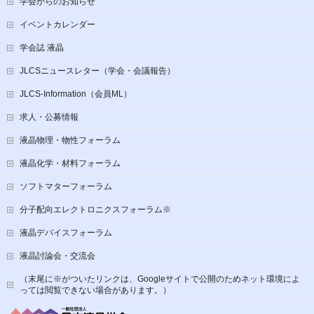
学会からのお知らせ
イベントカレンダー
学会誌 液晶
JLCSニュースレター（学会・会議報告）
JLCS-Information（会員ML）
求人・公募情報
液晶物理・物性フォーラム
液晶化学・材料フォーラム
ソフトマターフォーラム
分子配向エレクトロニクスフォーラム※
液晶デバイスフォーラム
液晶討論会・交流会
（末尾に※がついたリンクは、Googleサイトで公開のためネット環境によ
っては閲覧できない場合があります。）