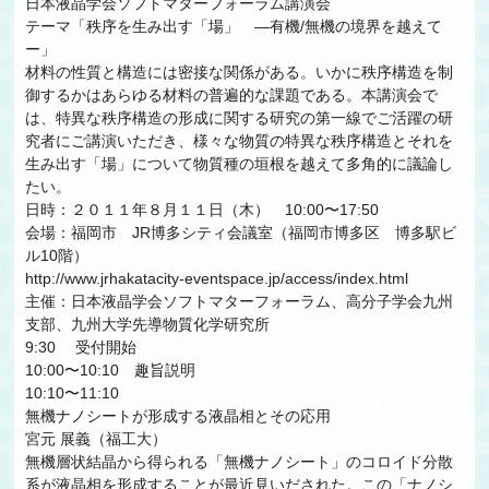
日本液晶学会ソフトマターフォーラム講演会
テーマ「秩序を生み出す「場」 —有機/無機の境界を越えて
ー」
材料の性質と構造には密接な関係がある。いかに秩序構造を制
御するかはあらゆる材料の普遍的な課題である。本講演会で
は、特異な秩序構造の形成に関する研究の第一線でご活躍の研
究者にご講演いただき、様々な物質の特異な秩序構造とそれを
生み出す「場」について物質種の垣根を越えて多角的に議論し
たい。
日時：２０１１年８月１１日（木） 10:00〜17:50
会場：福岡市 JR博多シティ会議室（福岡市博多区 博多駅ビ
ル10階）
http://www.jrhakatacity-eventspace.jp/access/index.html
主催：日本液晶学会ソフトマターフォーラム、高分子学会九州
支部、九州大学先導物質化学研究所
9:30 受付開始
10:00〜10:10 趣旨説明
10:10〜11:10
無機ナノシートが形成する液晶相とその応用
宮元 展義（福工大）
無機層状結晶から得られる「無機ナノシート」のコロイド分散
系が液晶相を形成することが最近見いだされた。この「ナノシ