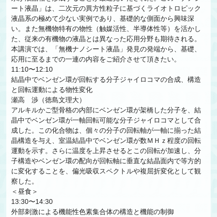
ート液晶」は、二次元の異方性粒子に基づくライオトロピック
液晶系の極めて少ない実例であり、基礎的な側面から興味深
い。また無機物特有の物性（触媒活性、半導体性等）を活かし
た、従来の有機物の液晶とは異なった応用分野も期待される。
本講演では、「無機ナノシート液晶」発見の発端から、基礎、
応用に至るまでの一連の内容をご紹介させて頂きたい。
11:10〜12:10
結晶中でベンゼン環が回転する分子ジャイロコマの合成、構造
と回転運動による物性変化
瀬高 渉（徳島文理大）
アルキルかご型骨格の内部にベンゼン環が架橋した分子を、結
晶中でベンゼン環が一軸回転可能な分子ジャイロコマとして合
成した。この化合物は、個々の分子の回転軸が一軸に揃った結
晶構造を与え、室温結晶中でベンゼン環が数ＭＨｚ程度の回転
運動を示す。さらに温度を上昇させるとこの回転が加速し、分
子構造やベンゼン環の配向が回転軸に垂直な結晶面内で等方的
に変化することを、偏光吸収スペクトルや複屈折変化として観
察した。
＜昼食＞
13:30〜14:30
外部刺激による機能性色素集合体の構造と機能の制御