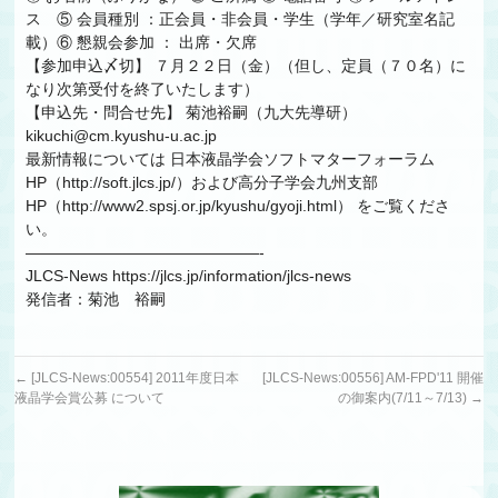
ス ⑤ 会員種別 ：正会員・非会員・学生（学年／研究室名記
載）⑥ 懇親会参加 ： 出席・欠席
【参加申込〆切】 ７月２２日（金）（但し、定員（７０名）に
なり次第受付を終了いたします）
【申込先・問合せ先】 菊池裕嗣（九大先導研）
kikuchi@cm.kyushu-u.ac.jp
最新情報については 日本液晶学会ソフトマターフォーラム
HP（http://soft.jlcs.jp/）および高分子学会九州支部
HP（http://www2.spsj.or.jp/kyushu/gyoji.html） をご覧くださ
い。
———————————————-
JLCS-News https://jlcs.jp/information/jlcs-news
発信者：菊池 裕嗣
←
[JLCS-News:00554] 2011年度日本
[JLCS-News:00556] AM-FPD'11 開催
液晶学会賞公募 について
の御案内(7/11～7/13)
→