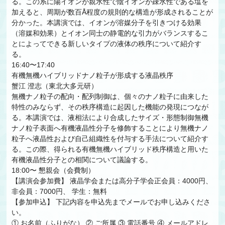
る。この系に陽イオンが親水性で陰イオンが疎水性である塩を
加えると、周期が数百Å程度の規則的な構造が形成されることが
分かった。本講演では、イオンが溶媒分子を引きつける効果
（溶媒和効果）とイオン同士の静電的な引力がバランスするこ
とによってできる新しいタイプの液体の秩序について紹介す
る。
16:40〜17:40
有機無機ハイブリッドナノ粒子が形成する液晶秩序
蟹江 澄志（東北大多元研）
無機ナノ粒子の配向・配列制御は、個々のナノ粒子に由来した
特性のみならず、その秩序構造に起因した機能の発現につなが
る。本講演では、液相法により合成したサイズ・形態制御無機
ナノ粒子表面へ有機液晶性分子を修飾することにより無機ナノ
粒子へ液晶性および自己組織性を付与する手法について紹介す
る。この際、得られる有機無機ハイブリッド秩序構造と用いた
有機液晶性分子との相関について議論する。
18:00〜 懇親会（会費制）
【講演会参加費】 液晶学会または高分子学会正会員：4000円、
非会員：7000円、 学生：無料
【参加申込】 下記内容を申込先までメールでお申し込みくださ
い。
① お名前（ふりがな） ② ご所属 ③ 電話番号 ④ メールアドレ