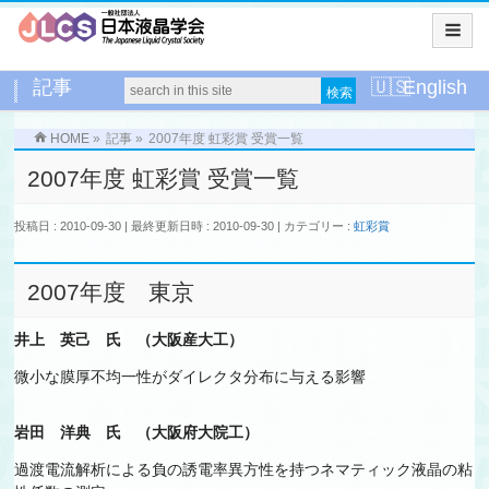
記事
English
HOME
»
記事
»
2007年度 虹彩賞 受賞一覧
2007年度 虹彩賞 受賞一覧
投稿日 : 2010-09-30
最終更新日時 : 2010-09-30
カテゴリー :
虹彩賞
2007年度 東京
井上 英己 氏 （大阪産大工）
微小な膜厚不均一性がダイレクタ分布に与える影響
岩田 洋典 氏 （大阪府大院工）
過渡電流解析による負の誘電率異方性を持つネマティック液晶の粘