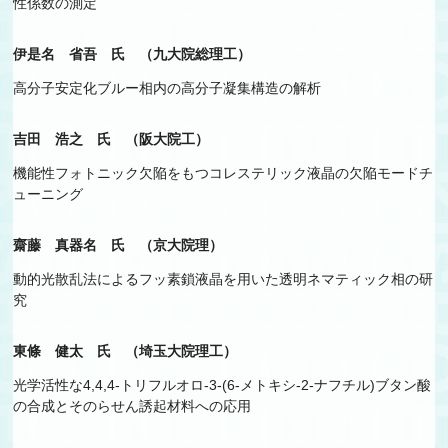
性係数の測定
伊是名 省吾 氏 （九大院総理工）
高分子安定化ブルー相内の高分子凝集構造の解析
吉田 浩之 氏 （阪大院工）
機能性フォトニック欠陥をもつコレステリック液晶の欠陥モードチ
ューニング
齋藤 真器名 氏 （京大院理）
動的光散乱法によるフッ素鎖液晶を用いた透明ネマティック相の研
究
東條 健太 氏 （埼玉大院理工）
光学活性な4,4,4-トリフルオロ-3-(6-メトキシ-2-ナフチル)ブタン酸
の合成とそのらせん誘起材料への応用